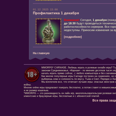
01.12.2025 15:00
Профилактика 1 декабря
Внимание!
Сегодня,
1
декабря
(понед
до 18:30
будут проводиться техническ
работоспособности серверов. Все горо
недоступны. Приносим извинения за в
[подробнее]
На главную
MMORPG* CARNAGE. Любишь играть в ролевые онлайн игры? Ты сд
законам Средневековья. «Карнаж» - по мнению десятков тысяч иг
начать играть прямо сейчас, с любого компьютера и без скачиван
Как многие популярные игры Carnage построен на сражениях, но г
выберешь клан и склонность по вкусу. Тьма и Свет, Порядок и Ха
Мы воплотили все, что отличает лучшие игры: опасных монстров и
войны.
Многие online игры предлагают поиграть бесплатно, а потом ставят в невыносимы
а не размер кошелька.
*MMORPG — это разновидность он лайн игр, многопользовательская ролевая онл
клиентские и браузерные игры, бесплатные и с абонентской платой.
Все права защ