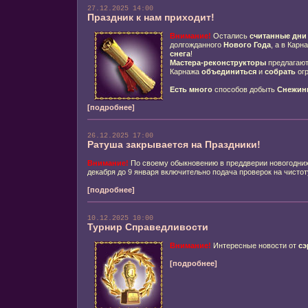
27.12.2025 14:00
Праздник к нам приходит!
Внимание!
Остались
считанные дни
долгожданного
Нового Года
, а в Карн
снега
!
Мастера-реконструкторы
предлагают
Карнажа
объединиться
и
собрать
ог
Есть много
способов добыть
Снежин
[подробнее]
26.12.2025 17:00
Ратуша закрывается на Праздники!
Внимание!
По своему обыкновению в преддверии новогодних
декабря до 9 января включительно подача проверок на чистот
[подробнее]
10.12.2025 10:00
Турнир Справедливости
Внимание!
Интересные новости от
сэ
[подробнее]