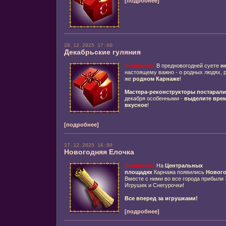
[подробнее]
28.12.2025 17:00
Декабрьские гуляния
Внимание!
В предновогодней суете
н
настоящему важно - о родных людях, р
же
родном Карнаже
!
Мастера-реконструкторы постарали
декабря особенными -
выделите вре
вкусное
!
[подробнее]
27.12.2025 16:00
Новогодняя Елочка
Внимание!
На
Центральных
площадях
Карнажа появились
Нового
Вместе с ними во все города прибыл
Игрушек и Снегурочки!
Все вперед за игрушками!
[подробнее]