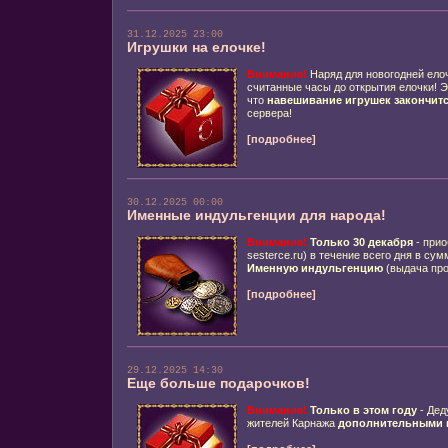
31.12.2025 23:00
Игрушки на елочке!
Внимание!
Наряд для новогодней елоч
считанные часы до открытия елочки! 
что
навешивание игрушек закончится
сервера!
[подробнее]
30.12.2025 00:00
Именные индульгенции для народа!
Внимание!
Только 30 декабря
- при
sesterce.ru) в течение всего дня в су
Именную индульгенцию
(выдача про
[подробнее]
29.12.2025 14:30
Еще больше подарочков!
Внимание!
Только в этом году
- Дед
жителей Карнажа
дополнительными 