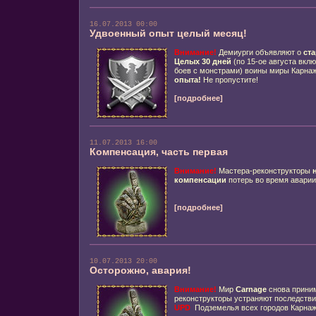
16.07.2013 00:00
Удвоенный опыт целый месяц!
Внимание!
Демиурги объявляют о
ста
Целых 30 дней
(по 15-ое августа вклю
боев с монстрами) воины миры Карна
опыта!
Не пропустите!
[подробнее]
11.07.2013 16:00
Компенсация, часть первая
Внимание!
Мастера-реконструкторы
компенсации
потерь во время аварии 
[подробнее]
10.07.2013 20:00
Осторожно, авария!
Внимание!
Мир
Carnage
снова приним
реконструкторы устраняют последстви
UPD
Подземелья всех городов Карнаж