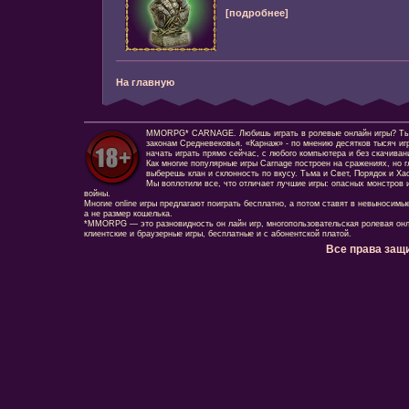
[подробнее]
На главную
MMORPG* CARNAGE. Любишь играть в ролевые онлайн игры? Ты сд
законам Средневековья. «Карнаж» - по мнению десятков тысяч иг
начать играть прямо сейчас, с любого компьютера и без скачиван
Как многие популярные игры Carnage построен на сражениях, но г
выберешь клан и склонность по вкусу. Тьма и Свет, Порядок и Ха
Мы воплотили все, что отличает лучшие игры: опасных монстров и
войны.
Многие online игры предлагают поиграть бесплатно, а потом ставят в невыносимы
а не размер кошелька.
*MMORPG — это разновидность он лайн игр, многопользовательская ролевая онл
клиентские и браузерные игры, бесплатные и с абонентской платой.
Все права защ