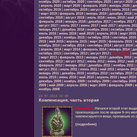
ноябрь 2020
|
октябрь 2020
|
сентябрь 2020
|
август 2020
|
|
апрель 2020
|
март 2020
|
февраль 2020
|
январь 2020
|
де
октябрь 2019
|
сентябрь 2019
|
август 2019
|
июль 2019
|
ию
|
март 2019
|
февраль 2019
|
январь 2019
|
декабрь 2018
|
н
сентябрь 2018
|
август 2018
|
июль 2018
|
июнь 2018
|
май 2
февраль 2018
|
январь 2018
|
декабрь 2017
|
ноябрь 2017
|
август 2017
|
июль 2017
|
июнь 2017
|
май 2017
|
апрель 201
январь 2017
|
декабрь 2016
|
ноябрь 2016
|
октябрь 2016
|
июль 2016
|
июнь 2016
|
май 2016
|
апрель 2016
|
март 2016
декабрь 2015
|
ноябрь 2015
|
октябрь 2015
|
сентябрь 2015
2015
|
май 2015
|
апрель 2015
|
март 2015
|
февраль 2015
|
я
ноябрь 2014
|
октябрь 2014
|
сентябрь 2014
|
август 2014
|
|
апрель 2014
|
март 2014
|
февраль 2014
|
январь 2014
|
де
октябрь 2013
|
сентябрь 2013
|
август 2013
|
июль 2013
|
ию
|
март 2013
|
февраль 2013
|
январь 2013
|
декабрь 2012
|
н
сентябрь 2012
|
август 2012
|
июль 2012
|
июнь 2012
|
май 2
февраль 2012
|
январь 2012
|
декабрь 2011
|
ноябрь 2011
|
август 2011
|
июль 2011
|
июнь 2011
|
май 2011
|
апрель 201
январь 2011
|
декабрь 2010
|
ноябрь 2010
|
октябрь 2010
|
с
июль 2010
|
июнь 2010
|
май 2010
|
апрель 2010
|
март 2010
декабрь 2009
|
ноябрь 2009
|
октябрь 2009
|
сентябрь 2009
2009
|
май 2009
|
апрель 2009
|
март 2009
|
февраль 2009
|
я
ноябрь 2008
23.07.2013 16:30
Компенсация, часть вторая
Внимание!
Начался второй этап выда
произошедших после аварии 9-ого июл
компенсируются вещи, пропавшие из с
[подробнее]