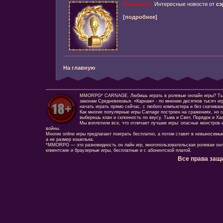
Внимание!
Интересные новости от
сэ
[подробнее]
На главную
MMORPG* CARNAGE. Любишь играть в ролевые онлайн игры? Ты сд
законам Средневековья. «Карнаж» - по мнению десятков тысяч иг
начать играть прямо сейчас, с любого компьютера и без скачиван
Как многие популярные игры Carnage построен на сражениях, но г
выберешь клан и склонность по вкусу. Тьма и Свет, Порядок и Ха
Мы воплотили все, что отличает лучшие игры: опасных монстров и
войны.
Многие online игры предлагают поиграть бесплатно, а потом ставят в невыносимы
а не размер кошелька.
*MMORPG — это разновидность он лайн игр, многопользовательская ролевая онл
клиентские и браузерные игры, бесплатные и с абонентской платой.
Все права защ