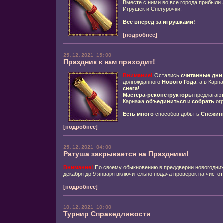
Вместе с ними во все города прибыл
Игрушек и Снегурочки!
Все вперед за игрушками!
[подробнее]
25.12.2021 15:00
Праздник к нам приходит!
Внимание!
Остались
считанные дни
долгожданного
Нового Года
, а в Карн
снега
!
Мастера-реконструкторы
предлагают
Карнажа
объединиться
и
собрать
ог
Есть много
способов добыть
Снежин
[подробнее]
25.12.2021 04:00
Ратуша закрывается на Праздники!
Внимание!
По своему обыкновению в преддверии новогодних
декабря до 9 января включительно подача проверок на чистот
[подробнее]
10.12.2021 10:00
Турнир Справедливости