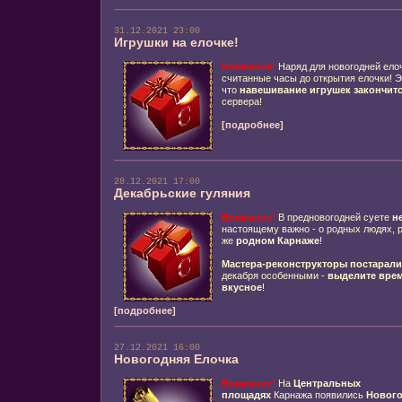
31.12.2021 23:00
Игрушки на елочке!
Внимание!
Наряд для новогодней елоч
считанные часы до открытия елочки! 
что
навешивание игрушек закончится
сервера!
[подробнее]
28.12.2021 17:00
Декабрьские гуляния
Внимание!
В предновогодней суете
н
настоящему важно - о родных людях, р
же
родном Карнаже
!
Мастера-реконструкторы постарали
декабря особенными -
выделите вре
вкусное
!
[подробнее]
27.12.2021 16:00
Новогодняя Елочка
Внимание!
На
Центральных
площадях
Карнажа появились
Нового