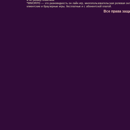
а не размер кошелька.
*MMORPG — это разновидность он лайн игр, многопользовательская ролевая онл
клиентские и браузерные игры, бесплатные и с абонентской платой.
Все права защ