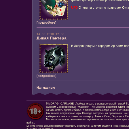
фишки для игры в покер абсолютно
бе
UPD
Открыты столы по правилам
Oma
[подробнее]
14.05.2010 12:00
Дикая Пантера
В Дебрях рядом с городом Ар Каим пос
[подробнее]
На главную
MMORPG* CARNAGE. Любишь играть в ролевые онлайн игры? Ты сд
законам Средневековья. «Карнаж» - по мнению десятков тысяч иг
начать играть прямо сейчас, с любого компьютера и без скачиван
Как многие популярные игры Carnage построен на сражениях, но г
выберешь клан и склонность по вкусу. Тьма и Свет, Порядок и Ха
Мы воплотили все, что отличает лучшие игры: опасных монстров и
войны.
Многие online игры предлагают поиграть бесплатно, а потом ставят в невыносимы