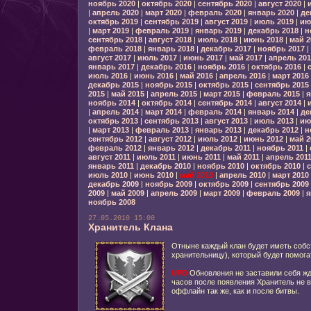
ноябрь 2020
|
октябрь 2020
|
сентябрь 2020
|
август 2020
|
|
апрель 2020
|
март 2020
|
февраль 2020
|
январь 2020
|
де
октябрь 2019
|
сентябрь 2019
|
август 2019
|
июль 2019
|
ию
|
март 2019
|
февраль 2019
|
январь 2019
|
декабрь 2018
|
н
сентябрь 2018
|
август 2018
|
июль 2018
|
июнь 2018
|
май 2
февраль 2018
|
январь 2018
|
декабрь 2017
|
ноябрь 2017
|
август 2017
|
июль 2017
|
июнь 2017
|
май 2017
|
апрель 201
январь 2017
|
декабрь 2016
|
ноябрь 2016
|
октябрь 2016
|
июль 2016
|
июнь 2016
|
май 2016
|
апрель 2016
|
март 2016
декабрь 2015
|
ноябрь 2015
|
октябрь 2015
|
сентябрь 2015
2015
|
май 2015
|
апрель 2015
|
март 2015
|
февраль 2015
|
я
ноябрь 2014
|
октябрь 2014
|
сентябрь 2014
|
август 2014
|
|
апрель 2014
|
март 2014
|
февраль 2014
|
январь 2014
|
де
октябрь 2013
|
сентябрь 2013
|
август 2013
|
июль 2013
|
ию
|
март 2013
|
февраль 2013
|
январь 2013
|
декабрь 2012
|
н
сентябрь 2012
|
август 2012
|
июль 2012
|
июнь 2012
|
май 2
февраль 2012
|
январь 2012
|
декабрь 2011
|
ноябрь 2011
|
август 2011
|
июль 2011
|
июнь 2011
|
май 2011
|
апрель 201
январь 2011
|
декабрь 2010
|
ноябрь 2010
|
октябрь 2010
|
с
июль 2010
|
июнь 2010
|
май 2010
|
апрель 2010
|
март 2010
декабрь 2009
|
ноябрь 2009
|
октябрь 2009
|
сентябрь 2009
2009
|
май 2009
|
апрель 2009
|
март 2009
|
февраль 2009
|
я
ноябрь 2008
27.05.2010 15:00
Хранитель Клана
Отныне каждый клан будет иметь соб
хранительницу), который будет помога
UPD
Обновления не заставили себя жда
часов после появления Хранитель не вс
оффлайн так же, как и после битвы.