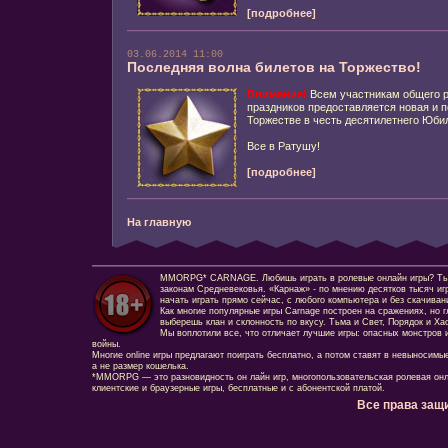
[подробнее]
03.06.2014 11:00
Последняя волна билетов на Торжество!
Внимание!
Всем участникам общего р
праздников предоставляется новая и 
Торжестве в честь десятилетнего Юби
Все в Ратушу!
[подробнее]
На главную
MMORPG* CARNAGE. Любишь играть в ролевые онлайн игры? Ты сд
законам Средневековья. «Карнаж» - по мнению десятков тысяч иг
начать играть прямо сейчас, с любого компьютера и без скачиван
Как многие популярные игры Carnage построен на сражениях, но г
выберешь клан и склонность по вкусу. Тьма и Свет, Порядок и Ха
Мы воплотили все, что отличает лучшие игры: опасных монстров и
войны.
Многие online игры предлагают поиграть бесплатно, а потом ставят в невыносимы
а не размер кошелька.
*MMORPG — это разновидность он лайн игр, многопользовательская ролевая онл
клиентские и браузерные игры, бесплатные и с абонентской платой.
Все права защ