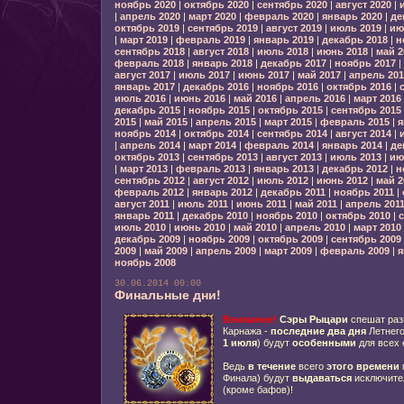
ноябрь 2020
|
октябрь 2020
|
сентябрь 2020
|
август 2020
|
|
апрель 2020
|
март 2020
|
февраль 2020
|
январь 2020
|
де
октябрь 2019
|
сентябрь 2019
|
август 2019
|
июль 2019
|
ию
|
март 2019
|
февраль 2019
|
январь 2019
|
декабрь 2018
|
н
сентябрь 2018
|
август 2018
|
июль 2018
|
июнь 2018
|
май 2
февраль 2018
|
январь 2018
|
декабрь 2017
|
ноябрь 2017
|
август 2017
|
июль 2017
|
июнь 2017
|
май 2017
|
апрель 201
январь 2017
|
декабрь 2016
|
ноябрь 2016
|
октябрь 2016
|
июль 2016
|
июнь 2016
|
май 2016
|
апрель 2016
|
март 2016
декабрь 2015
|
ноябрь 2015
|
октябрь 2015
|
сентябрь 2015
2015
|
май 2015
|
апрель 2015
|
март 2015
|
февраль 2015
|
я
ноябрь 2014
|
октябрь 2014
|
сентябрь 2014
|
август 2014
|
|
апрель 2014
|
март 2014
|
февраль 2014
|
январь 2014
|
де
октябрь 2013
|
сентябрь 2013
|
август 2013
|
июль 2013
|
ию
|
март 2013
|
февраль 2013
|
январь 2013
|
декабрь 2012
|
н
сентябрь 2012
|
август 2012
|
июль 2012
|
июнь 2012
|
май 2
февраль 2012
|
январь 2012
|
декабрь 2011
|
ноябрь 2011
|
август 2011
|
июль 2011
|
июнь 2011
|
май 2011
|
апрель 201
январь 2011
|
декабрь 2010
|
ноябрь 2010
|
октябрь 2010
|
с
июль 2010
|
июнь 2010
|
май 2010
|
апрель 2010
|
март 2010
декабрь 2009
|
ноябрь 2009
|
октябрь 2009
|
сентябрь 2009
2009
|
май 2009
|
апрель 2009
|
март 2009
|
февраль 2009
|
я
ноябрь 2008
30.06.2014 00:00
Финальные дни!
Внимание!
Сэры Рыцари
спешат раз
Карнажа -
последние два дня
Летнего
1 июля
) будут
особенными
для всех 
Ведь
в течение
всего
этого времени
Финала) будут
выдаваться
исключите
(кроме бафов)!