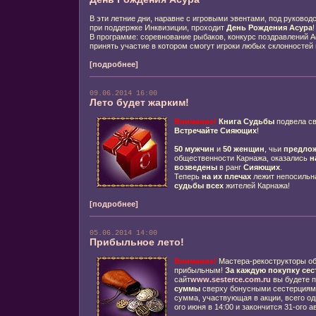
В эти летние дни, наравне с игровыми эвентами, под руково
при поддержке Инквизиции, проходит
День Рождения Асура
!
В программе: соревнование рыбаков, конкурс поздравлений А
принять участие в котором смогут игроки любых склонностей 
[подробнее]
09.06.2014 16:00
Лето будет жарким!
Внимание!
Книга Судьбы
подвела с
Встречайте Сияющих
!
50 мужчин
и
50 женщин
, чьи
предло
общественности Карнажа, оказались
н
возведены
в ранг
Сияющих
.
Теперь
на их плечах
лежит непосильна
судьбы всех
жителей Карнажа!
[подробнее]
05.06.2014 14:00
Прибыльное лето!
Внимание!
Мастера-рекострукторы об
прибыльным!
За каждую покупку сес
сайт
www.sesterce.com.ru
вы будете 
суммы
сверху бонусными сестерциями
сумма, участвующая в акции, всего од
ого июня в 14:00 и закончится 31-ого ав