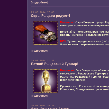
[подробнее]
25.06.2014 17:00
Сэры Рыцари радуют!
Внимание!
Сэры Рыцари
городов Ка
некоторые
приятные нововведения
в
Встречайте
-
комплекты рун
Чемпион
Ярость
Чемпиона и
разделение кру
UPD:
Турнир продлен
на сутки (до 1
более
не имеют ограничения
максим
[подробнее]
19.06.2014 11:30
Летний Рыцарский Турнир!
Внимание!
Лига Гладиаторов
объявля
ежесезонного
Рыцарского Турнира
с
На этот раз
Рыцарский Турнир
продл
июня
включительно.
Сражайтесь
в Рыцарских боях
и полу
Коварства
,
Праздничные руны
,
жив
[подробнее]
16.06.2014 14:30
День Рождения Асура