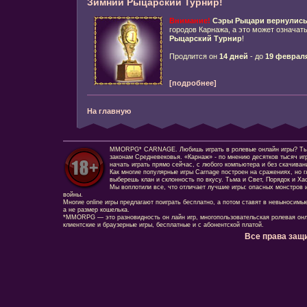
Зимний Рыцарский Турнир!
Внимание!
Сэры Рыцари
вернулис
городов Карнажа, а это может означать
Рыцарский Турнир
!
Продлится он
14 дней
- до
19 феврал
[подробнее]
На главную
MMORPG* CARNAGE. Любишь играть в ролевые онлайн игры? Ты сд
законам Средневековья. «Карнаж» - по мнению десятков тысяч иг
начать играть прямо сейчас, с любого компьютера и без скачиван
Как многие популярные игры Carnage построен на сражениях, но г
выберешь клан и склонность по вкусу. Тьма и Свет, Порядок и Ха
Мы воплотили все, что отличает лучшие игры: опасных монстров и
войны.
Многие online игры предлагают поиграть бесплатно, а потом ставят в невыносимы
а не размер кошелька.
*MMORPG — это разновидность он лайн игр, многопользовательская ролевая онл
клиентские и браузерные игры, бесплатные и с абонентской платой.
Все права защ