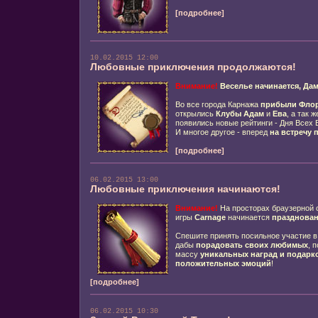
[подробнее]
10.02.2015 12:00
Любовные приключения продолжаются!
Внимание!
Веселье начинается, Дам
Во все города Карнажа
прибыли Фло
открылись
Клубы Адам
и
Ева
, а так 
появились новые рейтинги - Дня Всех
И многое другое - вперед
на встречу
[подробнее]
06.02.2015 13:00
Любовные приключения начинаются!
Внимание!
На просторах браузерной 
игры
Carnage
начинается
празднован
Спешите принять посильное участие в
дабы
порадовать своих любимых
, 
массу
уникальных
наград и подарк
положительных эмоций
!
[подробнее]
06.02.2015 10:30