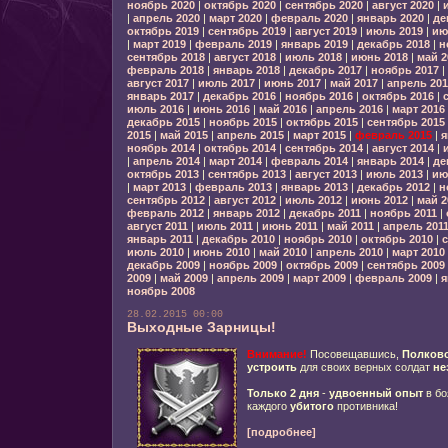
ноябрь 2020
|
октябрь 2020
|
сентябрь 2020
|
август 2020
|
|
апрель 2020
|
март 2020
|
февраль 2020
|
январь 2020
|
де
октябрь 2019
|
сентябрь 2019
|
август 2019
|
июль 2019
|
ию
|
март 2019
|
февраль 2019
|
январь 2019
|
декабрь 2018
|
н
сентябрь 2018
|
август 2018
|
июль 2018
|
июнь 2018
|
май 2
февраль 2018
|
январь 2018
|
декабрь 2017
|
ноябрь 2017
|
август 2017
|
июль 2017
|
июнь 2017
|
май 2017
|
апрель 201
январь 2017
|
декабрь 2016
|
ноябрь 2016
|
октябрь 2016
|
июль 2016
|
июнь 2016
|
май 2016
|
апрель 2016
|
март 2016
декабрь 2015
|
ноябрь 2015
|
октябрь 2015
|
сентябрь 2015
2015
|
май 2015
|
апрель 2015
|
март 2015
|
февраль 2015
|
я
ноябрь 2014
|
октябрь 2014
|
сентябрь 2014
|
август 2014
|
|
апрель 2014
|
март 2014
|
февраль 2014
|
январь 2014
|
де
октябрь 2013
|
сентябрь 2013
|
август 2013
|
июль 2013
|
ию
|
март 2013
|
февраль 2013
|
январь 2013
|
декабрь 2012
|
н
сентябрь 2012
|
август 2012
|
июль 2012
|
июнь 2012
|
май 2
февраль 2012
|
январь 2012
|
декабрь 2011
|
ноябрь 2011
|
август 2011
|
июль 2011
|
июнь 2011
|
май 2011
|
апрель 201
январь 2011
|
декабрь 2010
|
ноябрь 2010
|
октябрь 2010
|
с
июль 2010
|
июнь 2010
|
май 2010
|
апрель 2010
|
март 2010
декабрь 2009
|
ноябрь 2009
|
октябрь 2009
|
сентябрь 2009
2009
|
май 2009
|
апрель 2009
|
март 2009
|
февраль 2009
|
я
ноябрь 2008
28.02.2015 00:00
Выходные Зарницы!
Внимание!
Посовещавшись,
Полков
устроить
для своих верных солдат
не
Только
2 дня
-
удвоенный опыт
в бо
каждого
убитого
противника!
[подробнее]