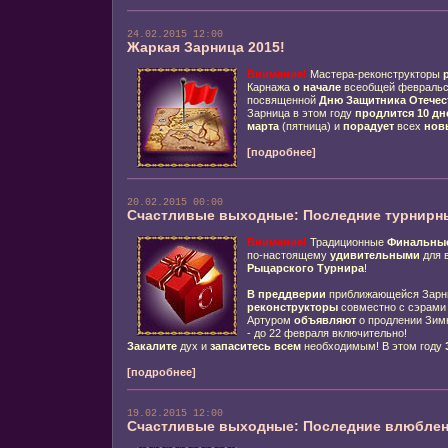
24.02.2015 12:00
Жаркая Зарница 2015!
Внимание!
Мастера-реконструкторы
Карнажа
о начале
всеобщей февраль
посвященной
Дню Защитника Отечес
Зарница в этом году
продлится 10 дне
марта
(пятница) и
порадует
всех
нов
[подробнее]
20.02.2015 00:00
Счастливые выходные: Последние турнирны
Внимание!
Традиционные
Финальны
по-настоящему
удивительными
для 
Рыцарского Турнира
!
В преддверии
приближающейся Зар
реконструкторы
совместно с сэрами
Артуром
объявляют
о продлении Зимн
- до 22 февраля включительно!
Закалите
дух и
запаситесь всем
необходимым! В этом году
[подробнее]
19.02.2015 12:00
Счастливые выходные: Последние влюблен