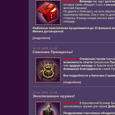
Внимание!
Впереди
нас ждут
долги
которые также обещают стать и
весьм
жителей Карнажа!
По дороге к Телепорту, на пути обратн
перехватил Меняла. Они о чем-то долго
сторонку. В конце концов они все вме
площадь.
Любовные приключения продлеваются до 23 февраля в
Меняла договорился!
[подробнее]
18.02.2015 15:00
Спасение Принцессы!
Внимание!
Отважным героям
Карнаж
возможность спасти
прекрасную
При
чем
щедрую награду
от Короля всея К
безмерную благодарность
самой Пр
Все подробности у Капитана Страж
[подробнее]
18.02.2015 12:00
Эксклюзивное оружие!
Внимание!
В Королевской Кузнице бы
эксклюзивных оружия для героев
ДоБ
Поздравляем счастливых обладател