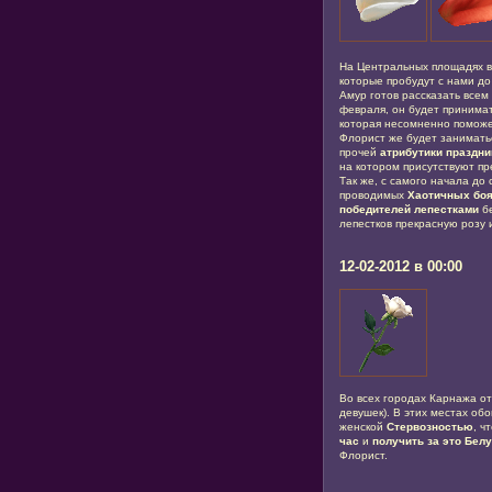
На Центральных площадях в
которые пробудут с нами до
Амур готов рассказать всем
февраля, он будет принима
которая несомненно поможе
Флорист же будет заниматьс
прочей
атрибутики праздни
на котором присутствуют п
Так же, с самого начала до
проводимых
Хаотичных бо
победителей лепестками
бе
лепестков прекрасную розу
12-02-2012 в 00:00
Во всех городах Карнажа о
девушек). В этих местах об
женской
Стервозностью
, ч
час
и
получить за это Бел
Флорист.