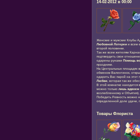
14-02-2012 в 00:00
Женские и мужские Клубы Ад
Любовной Лотереи
и всем 
второй половинки.
Так же всем жителям Карн
подтвердить свои отношени
одарены рунами
Помощь в
празднике.
На Центральных площадях в
обменом Валентинок, откры
одарить Вас парой на этот 
Любви
, которая так же обе
В этой комнатке находится
можно только
лишь вдвоем
возлюбленному и Объятия),
Победить Ревность можно 
определенной доле удачи, 
Товары Флориста