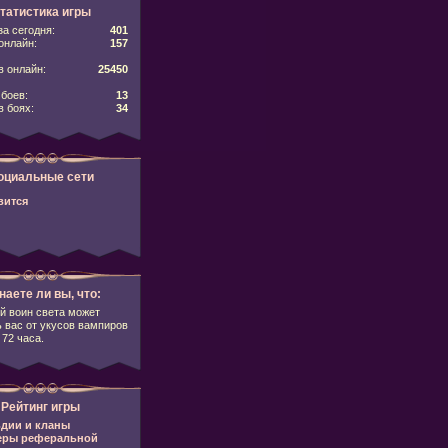
татистика игры
за сегодня:
401
онлайн:
157
 онлайн:
25450
боев:
13
в боях:
34
оциальные сети
вится
наете ли вы, что:
й воин света может
 вас от укусов вампиров
 72 часа.
Рейтинг игры
дии и кланы
еры реферальной