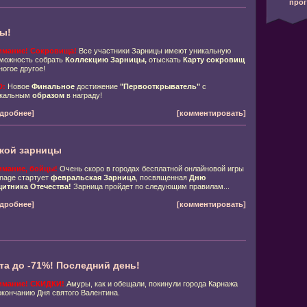
про
ы!
имание! Сокровища!
Все участники Зарницы имеют уникальную
можность собрать
Коллекцию Зарницы,
отыскать
Карту сокровищ
ногое другое!
D:
Новое
Финальное
достижение
"Первооткрыватель"
с
икальным
образом
в награду!
дробнее]
[комментировать]
кой зарницы
мание, бойцы!
Очень скоро в городах бесплатной онлайновой игры
nage стартует
февральская Зарница
, посвященная
Дню
итника Отечества!
Зарница пройдет по следующим правилам...
дробнее]
[комментировать]
а до -71%! Последний день!
имание! СКИДКИ!
Амуры, как и обещали, покинули города Карнажа
окончанию Дня святого Валентина.