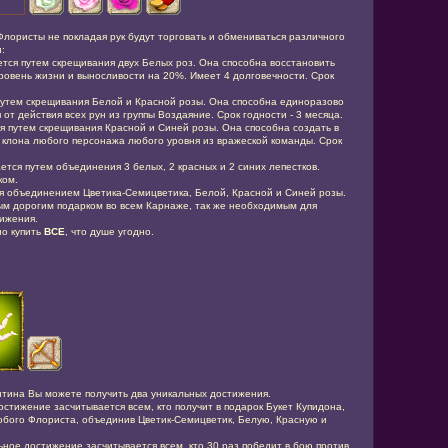
Флористы не покладая рук будут торговать и обмениваться различного
:
ется путем скрещивания двух Белых роз. Она способна восстановить
ровень жизни и выносливости на 20%. Имеет 4 долговечности. Срок
путем скрещивания Белой и Красной розы. Она способна единоразово
от действия всех рун из группы Воздаяние. Срок годности - 3 месяца.
я путем скрещивания Красной и Синей розы. Она способна создать в
клона любого персонажа любого уровня из вражеской команды. Срок
ется путем объединения 3 белых, 2 красных и 2 синих лепестков.
ком.
я объединением Цветика-Семицветика, Белой, Красной и Синей розы.
ым дорогим подарком во всем Карнаже, так же необходимым для
ижения.
но купить
ВСЕ
, что душе угодно.
нтина Вы можете получить два уникальных достижения.
остижение засчитывается всем, кто получит в подарок Букет Купидона,
юбого Флориста, объединив Цветик-Семицветик, Белую, Красную и
ьное достижение засчитывается всем, кто 30 раз победит в бою против