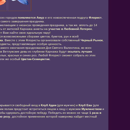
сех городов
появляются
Амур
и его новоиспеченная подруга
Флорист
,
 самого завершения праздника.
 желающим о нюансах проведения праздника, а так же, вплоть до 14
ть от жителей Карнажа анкеты на
участие в Любовной Лотерее
,
т Вам найти свою идеальную пару!
я всевозможными сборами цветов, букетов, рун и всей
ка
. Вместе с этим Флористы организовали собственный
Черный Рынок
,
редметы, представляющие особую ценность.
 самого окончания празднования Дня Святого Валентина, во всех
ях
Ветлужские девы из глубинки Карнажа будут
осыпать лучших
лых, красных и синих роз. Любой Флорист сможет собрать из этих
 или же особый
Цветик-Семицветик
.
ткрывается свободный вход в
Клуб Адам
(для мужчин) и
Клуб Ева
(для
оим полам предстоит встретиться лицом к лицу с мужским
Мужланством
и
тобы одержать достойную победу.
Победить их можно не чаще
1 раза в
ую розу
, достойное применение которой наверняка найдет местный