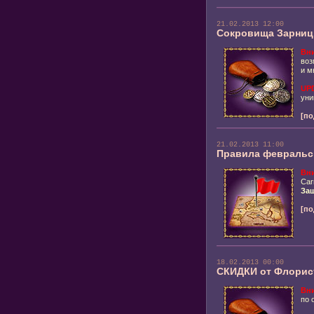
21.02.2013 12:00
Сокровища Зарниц
Вн
воз
и м
UP
ун
[по
21.02.2013 11:00
Правила февральс
Вни
Car
Защ
[по
18.02.2013 00:00
СКИДКИ от Флорист
Вн
по 