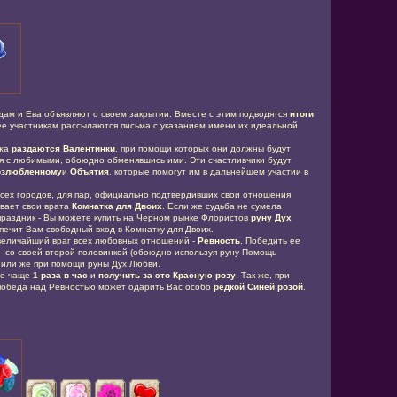
ам и Ева объявляют о своем закрытии. Вместе с этим подводятся
итоги
ее участникам рассылаются письма с указанием имени их идеальной
ажа
раздаются Валентинки
, при помощи которых они должны будут
я с любимыми, обоюдно обменявшись ими. Эти счастливчики будут
озлюбленному
и
Объятия
, которые помогут им в дальнейшем участии в
сех городов, для пар, официально подтвердивших свои отношения
вает свои врата
Комнатка для Двоих
. Если же судьба не сумела
праздник - Вы можете купить на Черном рынке Флористов
руну Дух
спечит Вам свободный вход в Комнатку для Двоих.
 величайший враг всех любовных отношений -
Ревность
. Победить ее
- со своей второй половинкой (обоюдно используя руну Помощь
 или же при помощи руны Дух Любви.
не чаще
1 раза в час
и
получить за это Красную розу
. Так же, при
победа над Ревностью может одарить Вас особо
редкой Синей розой
.