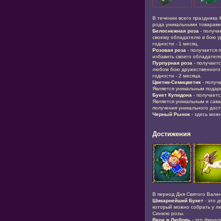
В течении всего праздника 
рода уникальными товарами
Белоснежная роза
- получа
своему обладателю в бою у
годности - 1 месяц.
Розовая роза
- получается 
избавить своего обладателя 
Пурпурная роза
- получаетс
любом бою дружественного 
годности - 2 месяца.
Цветик-Семицветик
- получа
Является уникальным подар
Букет Купидона
- получаетс
Является уникальным и сам
получения уникального дост
Черный Рынок
- здесь мож
Достижения
В период Дня Святого Вале
Шикарнейший Букет
- это д
который можно собрать у л
Синюю розы.
Вера в Любовь
- это финал