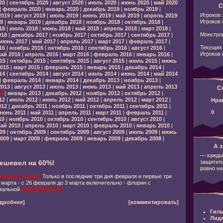
20
|
сентябрь 2020
|
август 2020
|
июль 2020
|
июнь 2020
|
май 2020
С
|
февраль 2020
|
январь 2020
|
декабрь 2019
|
ноябрь 2019
|
Игроков 
2019
|
август 2019
|
июль 2019
|
июнь 2019
|
май 2019
|
апрель 2019
Игроков 
9
|
январь 2019
|
декабрь 2018
|
ноябрь 2018
|
октябрь 2018
|
18
|
июль 2018
|
июнь 2018
|
май 2018
|
апрель 2018
|
март 2018
|
Монстров
018
|
декабрь 2017
|
ноябрь 2017
|
октябрь 2017
|
сентябрь 2017
|
июнь 2017
|
май 2017
|
апрель 2017
|
март 2017
|
февраль 2017
|
Текущих 
16
|
ноябрь 2016
|
октябрь 2016
|
сентябрь 2016
|
август 2016
|
Игроков 
ай 2016
|
апрель 2016
|
март 2016
|
февраль 2016
|
январь 2016
|
15
|
октябрь 2015
|
сентябрь 2015
|
август 2015
|
июль 2015
|
июнь
015
|
март 2015
|
февраль 2015
|
январь 2015
|
декабрь 2014
|
14
|
сентябрь 2014
|
август 2014
|
июль 2014
|
июнь 2014
|
май 2014
|
февраль 2014
|
январь 2014
|
декабрь 2013
|
ноябрь 2013
|
2013
|
август 2013
|
июль 2013
|
июнь 2013
|
май 2013
|
апрель 2013
С
3
|
январь 2013
|
декабрь 2012
|
ноябрь 2012
|
октябрь 2012
|
12
|
июль 2012
|
июнь 2012
|
май 2012
|
апрель 2012
|
март 2012
|
Нра
012
|
декабрь 2011
|
ноябрь 2011
|
октябрь 2011
|
сентябрь 2011
|
0
июнь 2011
|
май 2011
|
апрель 2011
|
март 2011
|
февраль 2011
|
10
|
ноябрь 2010
|
октябрь 2010
|
сентябрь 2010
|
август 2010
|
ай 2010
|
апрель 2010
|
март 2010
|
февраль 2010
|
январь 2010
|
09
|
октябрь 2009
|
сентябрь 2009
|
август 2009
|
июль 2009
|
июнь
009
|
март 2009
|
февраль 2009
|
январь 2009
|
декабрь 2008
|
А з
— кажды
защитить
ешевел на 60%!
ровно на
мание! Акция!
Только в последние три дня февраля и первые три
 марта - с 26 февраля до 3 марта включительно - флорин с
кальной
СКИДКОЙ 60%!
дробнее]
[комментировать]
Гиль
Лид