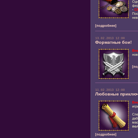
Одн
фер
-
С
Пос
нев
[подробнее]
13.02.2013 12:00
Форматные бои!
Вн
нов
[по
11.02.2013 12:00
Любовные приключе
Вни
иг
Спе
да
ма
по
[подробнее]