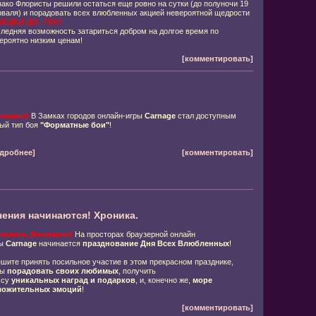
ако Флористы решили остаться еще ровно на сутки (до полуночи 19
валя) и порадовать всех влюбленных акцией невероятной щедрости
КИДКИ ДО -71%
!
ледняя возможность затариться добром на долгое время по
ероятно низким ценам!
[комментировать]
имание!
В Замках городов онлайн-игры
Carnage
стал доступным
ый тип боя
"Форматные бои"
!
дробнее]
[комментировать]
ния начинаются! Хроника.
мание, Внимание!
На просторах браузерной онлайн
ры
Carnage
начинается
празднование Дня Всех Влюбленных
!
шите принять посильное участие в этом прекрасном празднике,
бы
порадовать своих любимых
, получить
ссу
уникальных
наград и подарков
, и, конечно же,
море
ложительных эмоций
!
[комментировать]