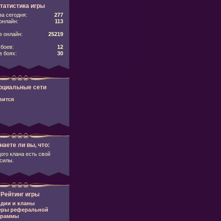
татистика игры
за сегодня:
277
онлайн:
113
 онлайн:
25219
боев:
12
в боях:
30
оциальные сети
вится
наете ли вы, что:
ого клана есть свой
силы.
Рейтинг игры
дии и кланы
еры реферальной
граммы