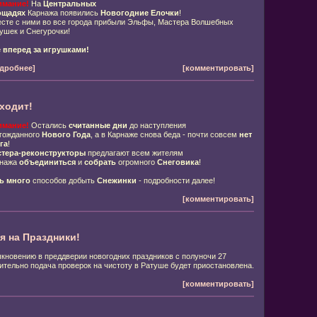
имание!
На
Центральных
ощадях
Карнажа появились
Новогодние Елочки
!
сте с ними во все города прибыли Эльфы, Мастера Волшебных
ушек и Снегурочки!
 вперед за игрушками!
дробнее]
[комментировать]
ходит!
имание!
Остались
считанные дни
до наступления
гожданного
Нового Года
, а в Карнаже снова беда - почти совсем
нет
га
!
тера-реконструкторы
предлагают всем жителям
рнажа
объединиться
и
собрать
огромного
Снеговика
!
ь много
способов добыть
Снежинки
- подробности далее!
[комментировать]
я на Праздники!
кновению в преддверии новогодних праздников с полуночи 27
ительно подача проверок на чистоту в Ратуше будет приостановлена.
[комментировать]