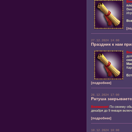
Вн
пл
Вме
Игр
Все
[по
27.12.2024 14:00
Праздник к нам при
Вн
дол
сне
Мас
Ка
Ест
[подробнее]
26.12.2024 17:00
Ратуша закрываетс
Внимание!
По своему обы
декабря до 9 января включ
[подробнее]
10.12.2024 10:00