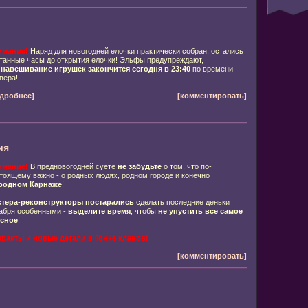
имание!
Наряд для новогодней елочки практически собран, остались
танные часы до открытия елочки! Эльфы предупреждают,
о
навешивание игрушек закончится сегодня в 23:40
по времени
вера!
дробнее]
[комментировать]
ия
имание!
В предновогодней суете
не забудьте
о том, что по-
тоящему важно - о родных людях, родном городе и конечно
родном Карнаже
!
тера-реконструкторы постарались
сделать последние деньки
абря особенными -
выделите время
, чтобы
не упустить все самое
сное
!
факты и новые детали в Гонке кланов!
[комментировать]