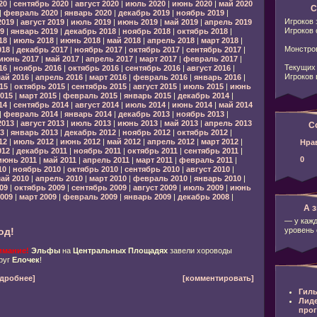
20
|
сентябрь 2020
|
август 2020
|
июль 2020
|
июнь 2020
|
май 2020
С
|
февраль 2020
|
январь 2020
|
декабрь 2019
|
ноябрь 2019
|
Игроков 
2019
|
август 2019
|
июль 2019
|
июнь 2019
|
май 2019
|
апрель 2019
Игроков 
9
|
январь 2019
|
декабрь 2018
|
ноябрь 2018
|
октябрь 2018
|
18
|
июль 2018
|
июнь 2018
|
май 2018
|
апрель 2018
|
март 2018
|
Монстров
018
|
декабрь 2017
|
ноябрь 2017
|
октябрь 2017
|
сентябрь 2017
|
июнь 2017
|
май 2017
|
апрель 2017
|
март 2017
|
февраль 2017
|
Текущих 
16
|
ноябрь 2016
|
октябрь 2016
|
сентябрь 2016
|
август 2016
|
Игроков 
ай 2016
|
апрель 2016
|
март 2016
|
февраль 2016
|
январь 2016
|
15
|
октябрь 2015
|
сентябрь 2015
|
август 2015
|
июль 2015
|
июнь
015
|
март 2015
|
февраль 2015
|
январь 2015
|
декабрь 2014
|
14
|
сентябрь 2014
|
август 2014
|
июль 2014
|
июнь 2014
|
май 2014
|
февраль 2014
|
январь 2014
|
декабрь 2013
|
ноябрь 2013
|
2013
|
август 2013
|
июль 2013
|
июнь 2013
|
май 2013
|
апрель 2013
С
3
|
январь 2013
|
декабрь 2012
|
ноябрь 2012
|
октябрь 2012
|
12
|
июль 2012
|
июнь 2012
|
май 2012
|
апрель 2012
|
март 2012
|
Нра
012
|
декабрь 2011
|
ноябрь 2011
|
октябрь 2011
|
сентябрь 2011
|
0
июнь 2011
|
май 2011
|
апрель 2011
|
март 2011
|
февраль 2011
|
10
|
ноябрь 2010
|
октябрь 2010
|
сентябрь 2010
|
август 2010
|
ай 2010
|
апрель 2010
|
март 2010
|
февраль 2010
|
январь 2010
|
09
|
октябрь 2009
|
сентябрь 2009
|
август 2009
|
июль 2009
|
июнь
009
|
март 2009
|
февраль 2009
|
январь 2009
|
декабрь 2008
|
А з
— у кажд
уровень 
од!
имание!
Эльфы
на
Центральных Площадях
завели хороводы
руг
Елочек
!
дробнее]
[комментировать]
Гиль
Лид
про