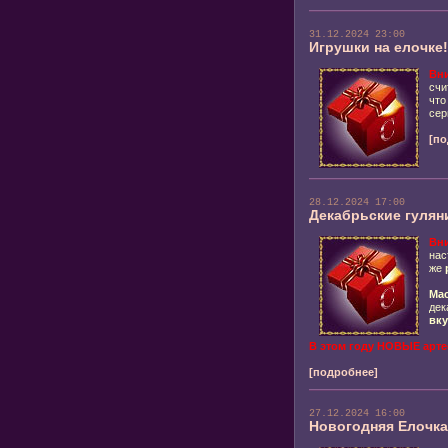
31.12.2024 23:00
Игрушки на елочке!
Вн
счи
чт
сер
[по
28.12.2024 17:00
Декабрьские гулян
Вн
нас
же
Мас
дек
вку
В этом году НОВЫЕ арте
[подробнее]
27.12.2024 16:00
Новогодняя Елочка