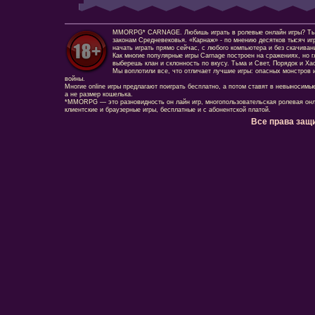
MMORPG* CARNAGE. Любишь играть в ролевые онлайн игры? Ты сд
законам Средневековья. «Карнаж» - по мнению десятков тысяч иг
начать играть прямо сейчас, с любого компьютера и без скачиван
Как многие популярные игры Carnage построен на сражениях, но г
выберешь клан и склонность по вкусу. Тьма и Свет, Порядок и Ха
Мы воплотили все, что отличает лучшие игры: опасных монстров и
войны.
Многие online игры предлагают поиграть бесплатно, а потом ставят в невыносимы
а не размер кошелька.
*MMORPG — это разновидность он лайн игр, многопользовательская ролевая онл
клиентские и браузерные игры, бесплатные и с абонентской платой.
Все права защ