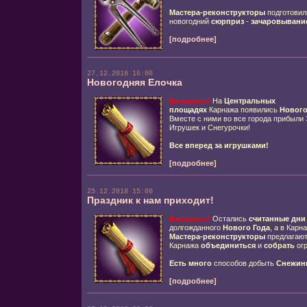
Мастера-реконструкторы
подготовил
новогодний
сюрприз
-
зачаровывани
[подробнее]
27.12.2018 16:00
Новогодняя Елочка
Внимание!
На
Центральных
площадях
Карнажа появились
Нового
Вместе с ними во все города прибыл
Игрушек и Снегурочки!
Все вперед за игрушками!
[подробнее]
25.12.2018 15:00
Праздник к нам приходит!
Внимание!
Остались
считанные дни
долгожданного
Нового Года
, а в Карн
Мастера-реконструкторы
предлагают
Карнажа
объединиться
и
собрать
ог
Есть много
способов добыть
Снежин
[подробнее]