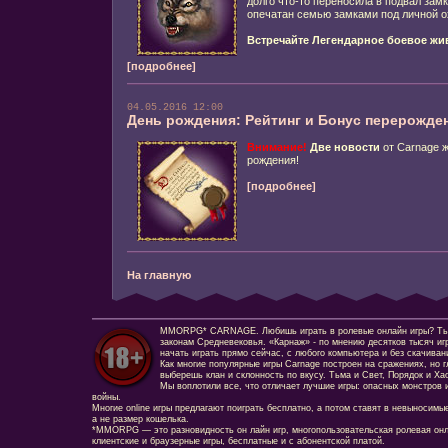
долго что-то переносила в подвал замк
опечатан семью замками под личной о
Встречайте Легендарное боевое жив
[подробнее]
04.05.2016 12:00
День рождения: Рейтинг и Бонус перерожд
Внимание!
Две новости
от Carnage ж
рождения!
[подробнее]
На главную
MMORPG* CARNAGE. Любишь играть в ролевые онлайн игры? Ты сд
законам Средневековья. «Карнаж» - по мнению десятков тысяч иг
начать играть прямо сейчас, с любого компьютера и без скачиван
Как многие популярные игры Carnage построен на сражениях, но г
выберешь клан и склонность по вкусу. Тьма и Свет, Порядок и Ха
Мы воплотили все, что отличает лучшие игры: опасных монстров и
войны.
Многие online игры предлагают поиграть бесплатно, а потом ставят в невыносимы
а не размер кошелька.
*MMORPG — это разновидность он лайн игр, многопользовательская ролевая онл
клиентские и браузерные игры, бесплатные и с абонентской платой.