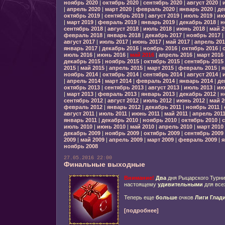
ноябрь 2020
|
октябрь 2020
|
сентябрь 2020
|
август 2020
|
|
апрель 2020
|
март 2020
|
февраль 2020
|
январь 2020
|
де
октябрь 2019
|
сентябрь 2019
|
август 2019
|
июль 2019
|
ию
|
март 2019
|
февраль 2019
|
январь 2019
|
декабрь 2018
|
н
сентябрь 2018
|
август 2018
|
июль 2018
|
июнь 2018
|
май 2
февраль 2018
|
январь 2018
|
декабрь 2017
|
ноябрь 2017
|
август 2017
|
июль 2017
|
июнь 2017
|
май 2017
|
апрель 201
январь 2017
|
декабрь 2016
|
ноябрь 2016
|
октябрь 2016
|
июль 2016
|
июнь 2016
|
май 2016
|
апрель 2016
|
март 2016
декабрь 2015
|
ноябрь 2015
|
октябрь 2015
|
сентябрь 2015
2015
|
май 2015
|
апрель 2015
|
март 2015
|
февраль 2015
|
я
ноябрь 2014
|
октябрь 2014
|
сентябрь 2014
|
август 2014
|
|
апрель 2014
|
март 2014
|
февраль 2014
|
январь 2014
|
де
октябрь 2013
|
сентябрь 2013
|
август 2013
|
июль 2013
|
ию
|
март 2013
|
февраль 2013
|
январь 2013
|
декабрь 2012
|
н
сентябрь 2012
|
август 2012
|
июль 2012
|
июнь 2012
|
май 2
февраль 2012
|
январь 2012
|
декабрь 2011
|
ноябрь 2011
|
август 2011
|
июль 2011
|
июнь 2011
|
май 2011
|
апрель 201
январь 2011
|
декабрь 2010
|
ноябрь 2010
|
октябрь 2010
|
с
июль 2010
|
июнь 2010
|
май 2010
|
апрель 2010
|
март 2010
декабрь 2009
|
ноябрь 2009
|
октябрь 2009
|
сентябрь 2009
2009
|
май 2009
|
апрель 2009
|
март 2009
|
февраль 2009
|
я
ноябрь 2008
27.05.2016 22:00
Финальные выходные
Внимание!
Два
дня Рыцарского Турни
настоящему
удивительными
для всех
Теперь еще
больше
очков
Лиги Глад
[подробнее]