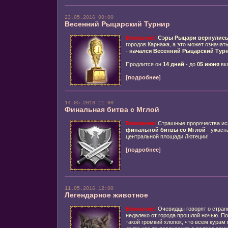
23.05.2016 00:00
Весенний Рыцарский Турнир
Внимание!
Сэры Рыцари
вернулис
городов Карнажа, а это может означать
-
начался
Весенний
Рыцарский Тур
Продлится он
14 дней
- до
05
июня
вк
[подробнее]
14.05.2016 11:00
Финальная битва с Мглой
Внимание!
Страшные пророчества ис
финальной битвы со Мглой
- ужасн
центральной площади Лютеции!
[подробнее]
11.05.2016 12:00
Легендарное животное
Внимание!
Очевидцы говорят о стран
недалеко от города прошлой ночью. По
такой громкий хлопок, что всем курам