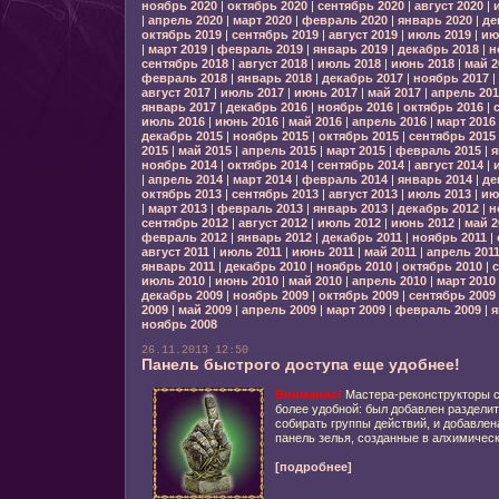
ноябрь 2020
|
октябрь 2020
|
сентябрь 2020
|
август 2020
|
|
апрель 2020
|
март 2020
|
февраль 2020
|
январь 2020
|
де
октябрь 2019
|
сентябрь 2019
|
август 2019
|
июль 2019
|
ию
|
март 2019
|
февраль 2019
|
январь 2019
|
декабрь 2018
|
н
сентябрь 2018
|
август 2018
|
июль 2018
|
июнь 2018
|
май 2
февраль 2018
|
январь 2018
|
декабрь 2017
|
ноябрь 2017
|
август 2017
|
июль 2017
|
июнь 2017
|
май 2017
|
апрель 201
январь 2017
|
декабрь 2016
|
ноябрь 2016
|
октябрь 2016
|
июль 2016
|
июнь 2016
|
май 2016
|
апрель 2016
|
март 2016
декабрь 2015
|
ноябрь 2015
|
октябрь 2015
|
сентябрь 2015
2015
|
май 2015
|
апрель 2015
|
март 2015
|
февраль 2015
|
я
ноябрь 2014
|
октябрь 2014
|
сентябрь 2014
|
август 2014
|
|
апрель 2014
|
март 2014
|
февраль 2014
|
январь 2014
|
де
октябрь 2013
|
сентябрь 2013
|
август 2013
|
июль 2013
|
ию
|
март 2013
|
февраль 2013
|
январь 2013
|
декабрь 2012
|
н
сентябрь 2012
|
август 2012
|
июль 2012
|
июнь 2012
|
май 2
февраль 2012
|
январь 2012
|
декабрь 2011
|
ноябрь 2011
|
август 2011
|
июль 2011
|
июнь 2011
|
май 2011
|
апрель 201
январь 2011
|
декабрь 2010
|
ноябрь 2010
|
октябрь 2010
|
с
июль 2010
|
июнь 2010
|
май 2010
|
апрель 2010
|
март 2010
декабрь 2009
|
ноябрь 2009
|
октябрь 2009
|
сентябрь 2009
2009
|
май 2009
|
апрель 2009
|
март 2009
|
февраль 2009
|
я
ноябрь 2008
26.11.2013 12:50
Панель быстрого доступа еще удобнее!
Внимание!
Мастера-реконструкторы с
более удобной: был добавлен раздели
собирать группы действий, и добавле
панель зелья, созданные в алхимическ
[подробнее]