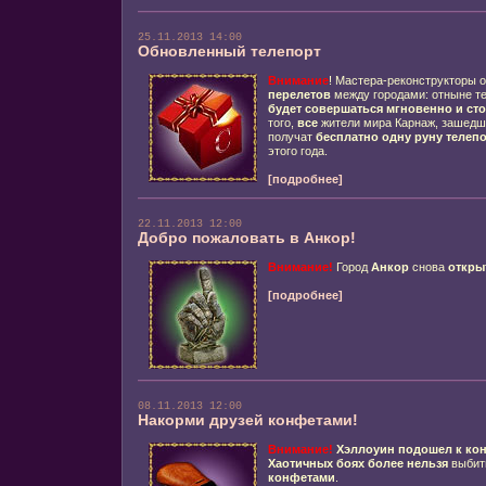
25.11.2013 14:00
Обновленный телепорт
Внимание
! Мастера-реконструкторы
перелетов
между городами: отныне т
будет совершаться мгновенно и ст
того,
все
жители мира Карнаж, зашедш
получат
бесплатно одну руну телеп
этого года.
[подробнее]
22.11.2013 12:00
Добро пожаловать в Анкор!
Внимание!
Город
Анкор
снова
откры
[подробнее]
08.11.2013 12:00
Накорми друзей конфетами!
Внимание!
Хэллоуин подошел к ко
Хаотичных боях более нельзя
выбит
конфетами
.