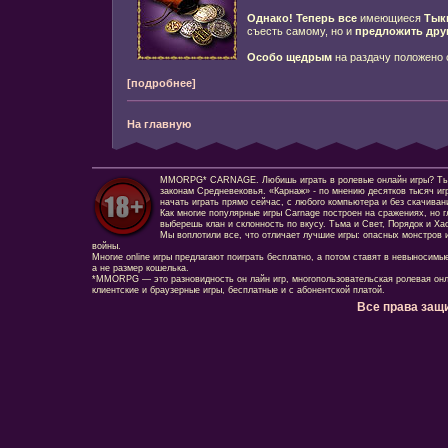
Однако!
Теперь все
имеющиеся
Тык
съесть самому, но и
предложить дру
Особо щедрым
на раздачу положено
[подробнее]
На главную
MMORPG* CARNAGE. Любишь играть в ролевые онлайн игры? Ты сд
законам Средневековья. «Карнаж» - по мнению десятков тысяч иг
начать играть прямо сейчас, с любого компьютера и без скачиван
Как многие популярные игры Carnage построен на сражениях, но г
выберешь клан и склонность по вкусу. Тьма и Свет, Порядок и Ха
Мы воплотили все, что отличает лучшие игры: опасных монстров и
войны.
Многие online игры предлагают поиграть бесплатно, а потом ставят в невыносимы
а не размер кошелька.
*MMORPG — это разновидность он лайн игр, многопользовательская ролевая онл
клиентские и браузерные игры, бесплатные и с абонентской платой.
Все права защ