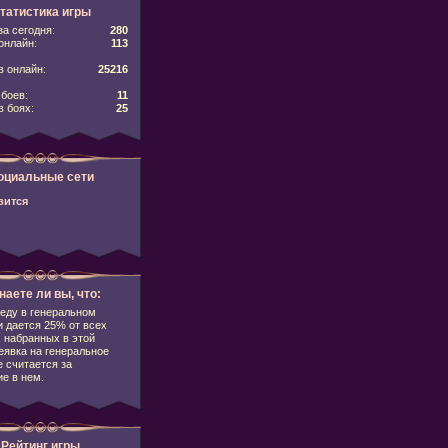
татистика игры
за сегодня:
280
онлайн:
113
 онлайн:
25216
боев:
11
в боях:
25
оциальные сети
вится
наете ли вы, что:
еду в генеральном
 дается 25% от всех
 набранных в этой
еявка на генеральное
 считается за
е в нем.
Рейтинг игры