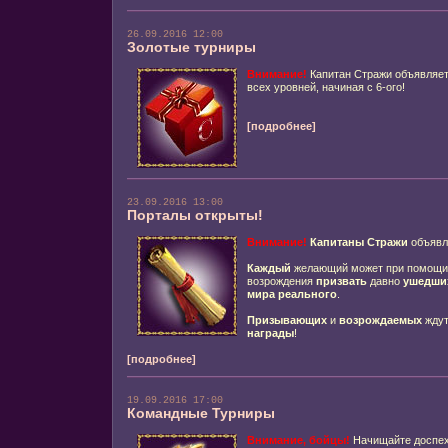
26.09.2016 12:00
Золотые турниры
Внимание!
Капитан Стражи объявляет
всех уровней, начиная с 6-ого!
[подробнее]
23.09.2016 13:00
Порталы открыты!
Внимание!
Капитаны Стражи
объявл
Каждый
желающий может при помощи
возрождения
призвать
давно
ушедших
мира реального
.
Призывающих
и
возрождаемых
ждут
награды
!
[подробнее]
19.09.2016 17:00
Командные Турниры
Внимание, бойцы!
Начищайте доспехи