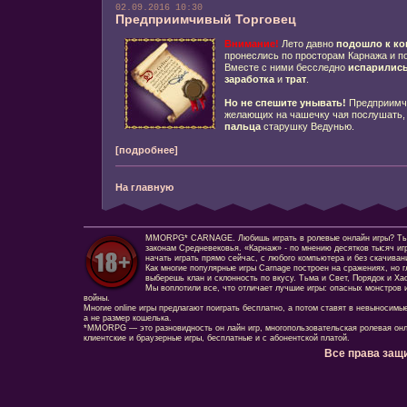
02.09.2016 10:30
Предприимчивый Торговец
Внимание!
Лето давно
подошло к ко
пронеслись по просторам Карнажа и п
Вместе с ними бесследно
испарились
заработка
и
трат
.
Но не спешите унывать!
Предприим
желающих на чашечку чая послушать, 
пальца
старушку Ведунью.
[подробнее]
На главную
MMORPG* CARNAGE. Любишь играть в ролевые онлайн игры? Ты сд
законам Средневековья. «Карнаж» - по мнению десятков тысяч иг
начать играть прямо сейчас, с любого компьютера и без скачиван
Как многие популярные игры Carnage построен на сражениях, но г
выберешь клан и склонность по вкусу. Тьма и Свет, Порядок и Ха
Мы воплотили все, что отличает лучшие игры: опасных монстров и
войны.
Многие online игры предлагают поиграть бесплатно, а потом ставят в невыносимы
а не размер кошелька.
*MMORPG — это разновидность он лайн игр, многопользовательская ролевая онл
клиентские и браузерные игры, бесплатные и с абонентской платой.
Все права защ