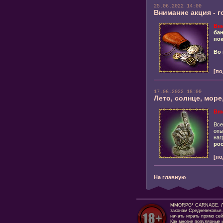
25.06.2022 14:00
Внимание акция - г
Вн
бан
пок
Во 
[по
17.06.2022 18:00
Лето, солнце, море
Вн
Вс
опы
наг
рос
[по
На главную
MMORPG* CARNAGE. Люби
законам Средневековья.
начать играть прямо сей
Как многие популярные и