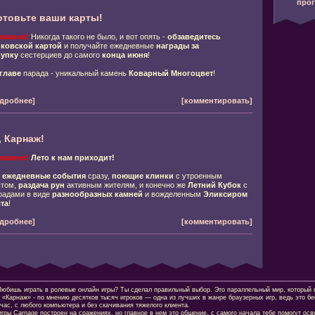
про
отовьте ваши карты!
имание!
Никогда такого не было, и вот опять -
обзаведитесь
ковской картой
и получайте ежедневные
награды за
упку
сестерциев до самого
конца июня
!
главе
парада - уникальный камень
Коварный Многоцвет
!
дробнее]
[комментировать]
, Карнаж!
имание!
Лето к нам приходит!
е
ежедневные события
сразу,
поющие клинки
с утроенным
том,
раздача рун
активным жителям, и конечно же
Летний Кубок
с
радами в виде
разнообразных камней
и вожделенным
Эликсиром
та
!
дробнее]
[комментировать]
шь играть в ролевые онлайн игры? Ты сделал правильный выбор. Это параллельный мир, который н
 «Карнаж» - по мнению десятков тысяч игроков — одна из лучших в жанре браузерных игр, ведь это б
час, с любого компьютера и без скачивания тяжелого клиента.
гры Carnage построен на сражениях, но главное в нем это общение, с самого начала тебе помогут осв