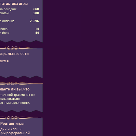
татистика игры
за сегодня:
660
онлайн:
200
 онлайн:
25296
боев:
14
в боях:
44
оциальные сети
вится
наете ли вы, что:
тальной травме вы не
пользоваться
стями склонности.
Рейтинг игры
дии и кланы
еры реферальной