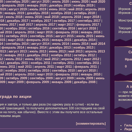
20
|
сентябрь 2020
|
август 2020
|
июль 2020
|
июнь 2020
|
май 2020
С
|
февраль 2020
|
январь 2020
|
декабрь 2019
|
ноябрь 2019
|
Игроков 
2019
|
август 2019
|
июль 2019
|
июнь 2019
|
май 2019
|
апрель 2019
Игроков 
9
|
январь 2019
|
декабрь 2018
|
ноябрь 2018
|
октябрь 2018
|
18
|
июль 2018
|
июнь 2018
|
май 2018
|
апрель 2018
|
март 2018
|
Монстров
018
|
декабрь 2017
|
ноябрь 2017
|
октябрь 2017
|
сентябрь 2017
|
июнь 2017
|
май 2017
|
апрель 2017
|
март 2017
|
февраль 2017
|
Текущих 
16
|
ноябрь 2016
|
октябрь 2016
|
сентябрь 2016
|
август 2016
|
Игроков 
ай 2016
|
апрель 2016
|
март 2016
|
февраль 2016
|
январь 2016
|
15
|
октябрь 2015
|
сентябрь 2015
|
август 2015
|
июль 2015
|
июнь
015
|
март 2015
|
февраль 2015
|
январь 2015
|
декабрь 2014
|
14
|
сентябрь 2014
|
август 2014
|
июль 2014
|
июнь 2014
|
май 2014
|
февраль 2014
|
январь 2014
|
декабрь 2013
|
ноябрь 2013
|
2013
|
август 2013
|
июль 2013
|
июнь 2013
|
май 2013
|
апрель 2013
С
3
|
январь 2013
|
декабрь 2012
|
ноябрь 2012
|
октябрь 2012
|
12
|
июль 2012
|
июнь 2012
|
май 2012
|
апрель 2012
|
март 2012
|
Нра
012
|
декабрь 2011
|
ноябрь 2011
|
октябрь 2011
|
сентябрь 2011
|
0
июнь 2011
|
май 2011
|
апрель 2011
|
март 2011
|
февраль 2011
|
10
|
ноябрь 2010
|
октябрь 2010
|
сентябрь 2010
|
август 2010
|
ай 2010
|
апрель 2010
|
март 2010
|
февраль 2010
|
январь 2010
|
09
|
октябрь 2009
|
сентябрь 2009
|
август 2009
|
июль 2009
|
июнь
009
|
март 2009
|
февраль 2009
|
январь 2009
|
декабрь 2008
|
А з
— при ле
можете 
града по акции
возможно
ня и завтра, и только два раза (по одному разу в сутки) - если вы
ной транзакцией, то получите дополнительно 100 сестерциев на свой
и на почту, как обычно). Вместе с этим вы получите все остальные
ловиям акции.
[комментировать]
Гиль
Лид