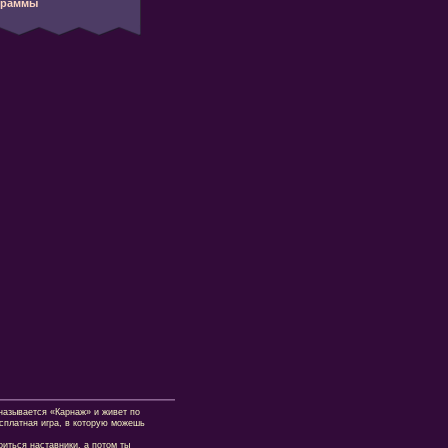
граммы
азывается «Карнаж» и живет по
есплатная игра, в которую можешь
оиться наставники, а потом ты