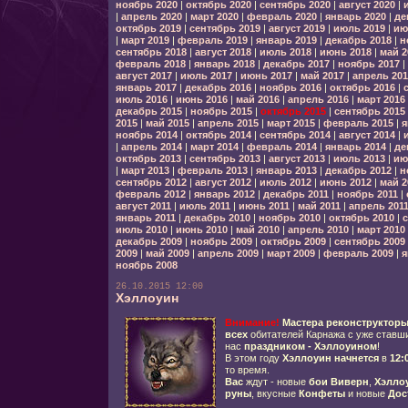
ноябрь 2020
|
октябрь 2020
|
сентябрь 2020
|
август 2020
|
|
апрель 2020
|
март 2020
|
февраль 2020
|
январь 2020
|
де
октябрь 2019
|
сентябрь 2019
|
август 2019
|
июль 2019
|
ию
|
март 2019
|
февраль 2019
|
январь 2019
|
декабрь 2018
|
н
сентябрь 2018
|
август 2018
|
июль 2018
|
июнь 2018
|
май 2
февраль 2018
|
январь 2018
|
декабрь 2017
|
ноябрь 2017
|
август 2017
|
июль 2017
|
июнь 2017
|
май 2017
|
апрель 201
январь 2017
|
декабрь 2016
|
ноябрь 2016
|
октябрь 2016
|
июль 2016
|
июнь 2016
|
май 2016
|
апрель 2016
|
март 2016
декабрь 2015
|
ноябрь 2015
|
октябрь 2015
|
сентябрь 2015
2015
|
май 2015
|
апрель 2015
|
март 2015
|
февраль 2015
|
я
ноябрь 2014
|
октябрь 2014
|
сентябрь 2014
|
август 2014
|
|
апрель 2014
|
март 2014
|
февраль 2014
|
январь 2014
|
де
октябрь 2013
|
сентябрь 2013
|
август 2013
|
июль 2013
|
ию
|
март 2013
|
февраль 2013
|
январь 2013
|
декабрь 2012
|
н
сентябрь 2012
|
август 2012
|
июль 2012
|
июнь 2012
|
май 2
февраль 2012
|
январь 2012
|
декабрь 2011
|
ноябрь 2011
|
август 2011
|
июль 2011
|
июнь 2011
|
май 2011
|
апрель 201
январь 2011
|
декабрь 2010
|
ноябрь 2010
|
октябрь 2010
|
с
июль 2010
|
июнь 2010
|
май 2010
|
апрель 2010
|
март 2010
декабрь 2009
|
ноябрь 2009
|
октябрь 2009
|
сентябрь 2009
2009
|
май 2009
|
апрель 2009
|
март 2009
|
февраль 2009
|
я
ноябрь 2008
26.10.2015 12:00
Хэллоуин
Внимание!
Мастера реконструктор
всех
обитателей Карнажа с уже ставш
нас
праздником - Хэллоуином
!
В этом году
Хэллоуин начнется
в
12:
то время.
Вас
ждут - новые
бои Виверн
,
Хэлло
руны
, вкусные
Конфеты
и новые
Дос