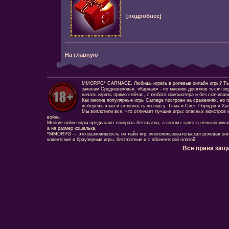
[подробнее]
На главную
MMORPG* CARNAGE. Любишь играть в ролевые онлайн игры? Ты сд
законам Средневековья. «Карнаж» - по мнению десятков тысяч иг
начать играть прямо сейчас, с любого компьютера и без скачиван
Как многие популярные игры Carnage построен на сражениях, но г
выберешь клан и склонность по вкусу. Тьма и Свет, Порядок и Ха
Мы воплотили все, что отличает лучшие игры: опасных монстров и
войны.
Многие online игры предлагают поиграть бесплатно, а потом ставят в невыносимы
а не размер кошелька.
*MMORPG — это разновидность он лайн игр, многопользовательская ролевая онл
клиентские и браузерные игры, бесплатные и с абонентской платой.
Все права защ