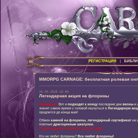
РЕГИСТРАЦИЯ
|
БИБЛИ
MMORPG CARNAGE: бесплатная ролевая онл
26.05.2026 18:00
Легендарная акция на флорины
Внимание!
Вот и
подходят к концу
последние дни
весны
и 
значит самое время с головой окунуться в
Легендарную ак
продлится до конца мая!
Обмен
камней на флорины
,
легендарный сертификат
на 
платные
драгоценные шкатулки.
И много другого нового в этом году!
Кто не любит флорины?
Все любят флорины!