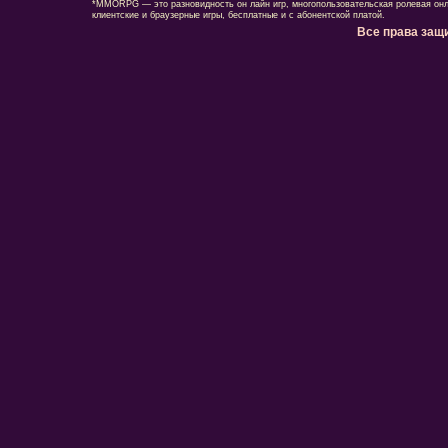
*MMORPG — это разновидность он лайн игр, многопользовательская ролевая онл
клиентские и браузерные игры, бесплатные и с абонентской платой.
Все права защ