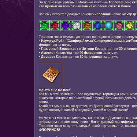
За долгие годы работы в Магазине местный
Торговец
уже
ск
что
превысил
возможный
лимит
на своем счете
в банке
.
Что ему остается делать? Конечно
исполнять
свою
мечту де
Торговец готов скупать до своего последнего флорина след
•
Изумруд
/
Рубин
/
Сапфир
/
Алмаз
/
Халцедон
/
Аквамарин
/
Топ
флоринов
за штуку;
• Гламурный
Бриллиант
и
Цитрин
Коварства - по
30 флори
•
Аметист
Коварства - по
40 флоринов
за штуку;
•
Двуцвет
Коварства - по
60 флоринов
за штуку;
Но это еще не все!
Как вы могли заметить - все скупаемые Торговцем камни мож
шкатулок, которые по счастливой случайности можно добыть
акции.
Какой бы камень вы не достали из Драгоценной шкатулки - об
будет, пожалуй, самой выгодной сделкой в вашей жизни!
Но чего вы могли не заметить, так это как в Драгоценных шк
небольшим шансом получения -
Легендарный сертификат 
Торговец готов выкупить каждый такой сертификат за, вниман
ФЛОРИНОВ
!