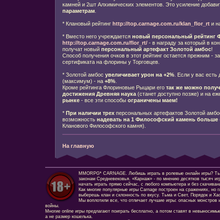
камней и 2шт Алхимических элементов. Это усиление добави
параметрам
.
* Клановый рейтинг
http://top.carnage.com.ru/klan_flor_rt
и н
* Вместо него учреждается
новый персональный рейтинг 
http://top.carnage.com.ru/flor_rt/
- в награду за который в ко
получат новый
персональный артефакт Золотой амбос
!
Способ получения очков в этот рейтинг остается прежним - з
сертификата на флорины у Торговцев.
* Золотой амбос
увеличивает урон на +2%
. Если у вас есть
(максимум) - на
+8%
.
Кроме рейтинга Флориновые Рыцари его
так же можно полу
достижения Древняя наука
(станет доступно позже) и на е
рынке
- все эти способы
ограничены маем!
*
При наличии трех
персональных артефактов Золотой амбо
возможность
надевать на 1 Философский камень больше
Кланового Философского камня).
На главную
MMORPG* CARNAGE. Любишь играть в ролевые онлайн игры? Ты сд
законам Средневековья. «Карнаж» - по мнению десятков тысяч иг
начать играть прямо сейчас, с любого компьютера и без скачиван
Как многие популярные игры Carnage построен на сражениях, но г
выберешь клан и склонность по вкусу. Тьма и Свет, Порядок и Ха
Мы воплотили все, что отличает лучшие игры: опасных монстров и
войны.
Многие online игры предлагают поиграть бесплатно, а потом ставят в невыносимы
а не размер кошелька.