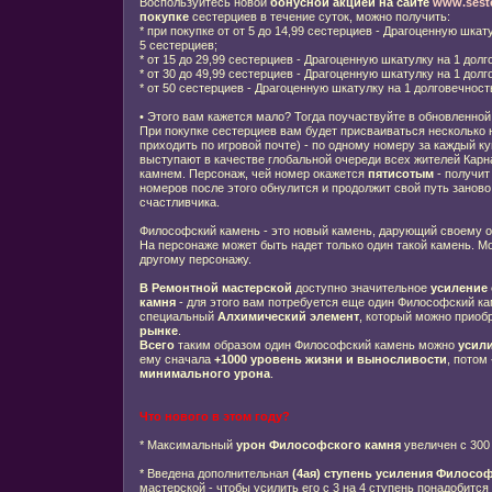
Воспользуйтесь новой
бонусной акцией на сайте
www.seste
покупке
сестерциев в течение суток, можно получить:
* при покупке от от 5 до 14,99 сестерциев - Драгоценную шкат
5 сестерциев;
* от 15 до 29,99 сестерциев - Драгоценную шкатулку на 1 дол
* от 30 до 49,99 сестерциев - Драгоценную шкатулку на 1 дол
* от 50 сестерциев - Драгоценную шкатулку на 1 долговечност
•
Этого вам кажется мало? Тогда поучаствуйте в обновленной
При покупке сестерциев вам будет присваиваться несколько
приходить по игровой почте) - по одному номеру за каждый к
выступают в качестве глобальной очереди всех жителей Карн
камнем. Персонаж, чей номер окажется
пятисотым
- получит
номеров после этого обнулится и продолжит свой путь заново
счастливчика.
Философский камень - это новый камень, дарующий своему 
На персонаже может быть надет только один такой камень. Мо
другому персонажу.
В Ремонтной мастерской
доступно значительное
усиление
камня
- для этого вам потребуется еще один Философский ка
специальный
Алхимический элемент
, который можно приоб
рынке
.
Всего
таким образом один Философский камень можно
усили
ему сначала
+1000 уровень жизни и выносливости
, потом
минимального урона
.
Что нового в этом году?
* Максимальный
урон
Философского камня
увеличен с 30
* Введена дополнительная
(4ая) ступень усиления Филосо
мастерской - чтобы усилить его с 3 на 4 ступень понадобитс