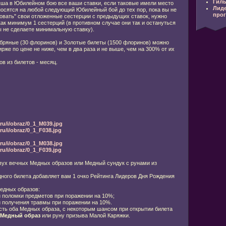
Гиль
ыша в Юбилейном бою все ваши ставки, если таковые имели место
Лид
носятся на любой следующий Юбилейный бой до тех пор, пока вы не
про
ровать" свои отложенные сестерции с предыдущих ставок, нужно
ак минимум 1 сестерций (в противном случае они так и остануться
ы не сделаете минимальную ставку).
бряные (30 флоринов) и Золотые билеты (1500 флоринов) можно
ирже по цене не ниже, чем в два раза и не выше, чем на 300% от их
ов из билетов - месяц.
ru/i/obraz/0_1_M039.jpg
u/i/obraz/0_1_F038.jpg
ru/i/obraz/0_1_M038.jpg
u/i/obraz/0_1_F039.jpg
двух вечных Медных образов или Медный сундук с рунами из
ного билета добавляет вам 1 очко Рейтинга Лидеров Дня Рождения
едных образов:
 поломки предметов при поражении на 10%;
 получения травмы при поражении на 10%.
есть оба Медных образа, с некоторым шансом при открытии билета
Медный образ
или руну призыва Малой Каряжки.