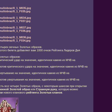
ru/i/obraz/0_1_M035.jpg
u/i/obraz/0_1_F035.jpg
ru/i/obraz/0_1_M034.jpg
u/i/obraz/0_1_F037.jpg
ru/i/obraz/0_1_M037.jpg
u/i/obraz/0_1_F036.jpg
ru/i/obraz/0_1_M036.jpg
u/i/obraz/0_1_F034.jpg
четырех вечных Золотых образов.
отого билета добавляет вам 1000 очков Рейтинга Лидеров Дня
олотых образов:
итический удар на значение, идентичное камню из МЧВ на
отив критического удара на значение, идентичное камню из МЧВ на
ертывание на значение, идентичное камню из МЧВ на
отив увертывания на значение, идентичное камню из МЧВ на
есть все четыре Золотых образа, с некоторым шансом при открытии
енной Золотой образ
или
Странную руну
, которую можно
ки
нового кланового
рейтинга Золотых кланов
.