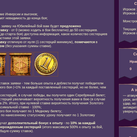
С
Игроков 
Игроков 
ме Инверсии и выгонов;
ают невидимость до конца боя;
Монстров
 заявку на Юбилейный бой вам будет
предложено
Текущих 
тавку
- от 0 (можно ходить в бои бесплатно) до 50 сестерциев.
Игроков 
(до старта боя) доступна информация, какое количество сестерциев
стники этой заявки.
авку
отличную от нуля (1 сестерций минимум),
помечаются
в
ом
(без указания суммы ставки).
С
Нра
0
авок заявки - тем больше опыта и доблести получат победители
ого боя (+1% за каждый поставленный сестерций, но не более, чем
А з
сестерций, в случае победы, вы получите один Серебряный билет;
— атаку
терций увеличивает вероятность получения вами в бою (в случае
урон, ан
а 2%. Итого, при нулевой ставке вероятность получения Золотого
удар, но
ксимальной ставке - 100%;
антикрит
го боя получают по 1 Медному билету;
увернуть
по нанесенному статусному урону получают по 1 Золотому
учат
дополнительный бонус к опыту
- по
10% за каждый
рерожденным сестерций
(итого максимум 500% к опыту за бой,
общую сумму ставок).