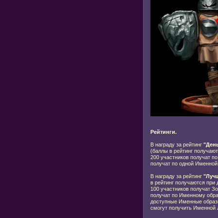
Рейтинги.
В награду за рейтинг
"Ден
(баллы в рейтинг получаю
200 участников получат по
получат по одной Именной
В награду за рейтинг
"Лучш
в рейтинг получаются при 
100 участников получат З
получат по Именному образ
доступные Именные образы
смогут получить Именной 