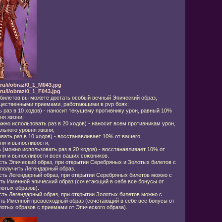
ru/i/obraz/0_1_M043.jpg
u/i/obraz/0_1_F043.jpg
билетов вы можете достать особый вечный Эпический образ,
щественными приемами, работающими в pvp боях:
 раз в 10 ходов) - наносит текущему противнику урон, равный 10%
ня жизни;
но использовать раз в 20 ходов) - наносит всем противникам урон,
льного уровня жизни;
вать раз в 10 ходов) - восстанавливает 10% от вашего
ни и выносливости;
можно использовать раз в 20 ходов) - восстанавливает 10% от
ни и выносливости всех ваших союзников.
есть Эпический образ, при открытии Серебряных и Золотых билетов с
получить Легендарный образ.
есть Легендарный образ, при открытии Серебряных билетов можно с
ь Именной эпический образ (сочетающий в себе все бонусы от
отых образов).
есть Легендарный образ, при открытии Золотых билетов можно с
ь Именной превосходный образ (сочетающий в себе все бонусы от
отых образов с приемами от Эпического образа).