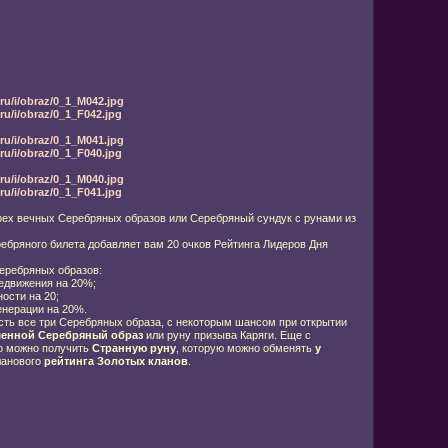
ru/i/obraz/0_1_M042.jpg
u/i/obraz/0_1_F042.jpg
ru/i/obraz/0_1_M041.jpg
u/i/obraz/0_1_F040.jpg
ru/i/obraz/0_1_M040.jpg
u/i/obraz/0_1_F041.jpg
трех вечных Серебряных образов или Серебряный сундук с рунами из
ебряного билета добавляет вам 20 очков Рейтинга Лидеров Дня
еребряных образов:
едвижения на 20%;
ости на 20;
енерации на 20%.
есть все три Серебряных образа, с некоторым шансом при открытии
енной Серебряный образ
или руну призыва Каряги. Еще с
о можно получить
Странную руну
, которую можно обменять
у
ланового
рейтинга Золотых кланов
.