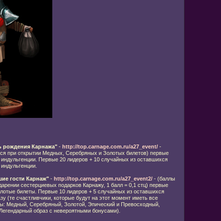
ь рождения Карнажа"
-
http://top.carnage.com.ru/a27_event/
-
тся при открытии Медных, Серебряных и Золотых билетов) первые
 индульгенции. Первые 20 лидеров + 10 случайных из оставшихся
 индульгенции.
ие гости Карнаж"
-
http://top.carnage.com.ru/a27_event2/
- (баллы
дарении сестерциевых подарков Карнажу, 1 балл = 0,1 стц) первые
олотые билеты. Первые 10 лидеров + 5 случайных из оставшихся
у (те счастливчики, которые будут на этот момент иметь все
: Медный, Серебряный, Золотой, Эпический и Превосходный,
Легендарный образ с невероятными бонусами).