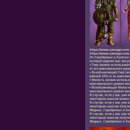
https://www.carnage.com.
https://www.carnage.com.r
Из Серебряных и Золотых 
который наделит вас могу
•
Гнев (можно использовать
от его максимального уров
•
Всеобъемлющий Гнев (мож
равный 10% от их максима
•
Милость (можно использо
максимального уровня жиз
•
Всеобъемлющая Милость (
максимального уровня жиз
В случае, если у вас уже 
некоторым шансом можно 
В случае, если у вас уже 
некоторым шансом получит
Медных, Серебряных и Зол
В случае, если у вас уже 
некоторым шансом получит
Медных, Серебряных и Зол