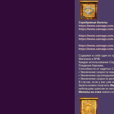
Серебряные билеты
https://www.carnage.com.
https://www.carnage.com.r
https://www.carnage.com.
https://www.carnage.com.r
https://www.carnage.com.
https://www.carnage.com.r
Содержат в себе один из 
Магазина и МЧВ.
Каждое использование Сер
Рождения Карнажа.
Способности от надетых С
•
Увеличение скорости пер
•
Увеличение грузоподъемн
•
Увеличение скорости рег
В случае, если у вас уже 
билета можно получить
Им
небольшим шансом из нег
Менялы на очки
нового к