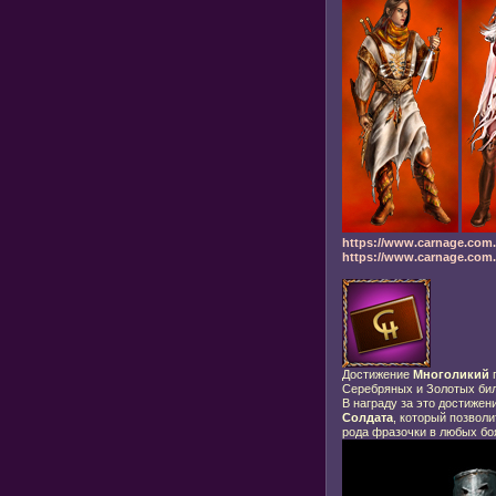
https://www.carnage.com.
https://www.carnage.com.r
Достижение
Многоликий
п
Серебряных и Золотых бил
В награду за это достижен
Солдата
, который позвол
рода фразочки в любых боя