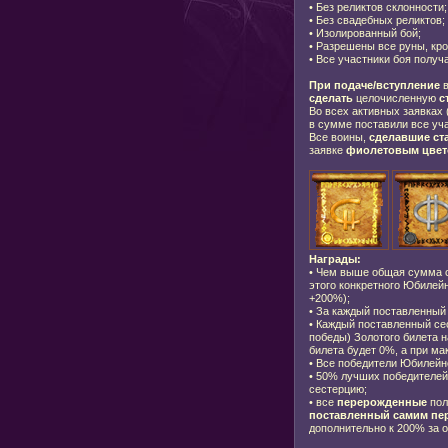
•
Без реликтов склонности;
•
Без свадебных реликтов;
•
Изолированный бой;
•
Разрешены все руны, кро
•
Все участники боя получ
При подаче/вступление
в
сделать
целочисленную
с
Во всех активных заявках 
в сумме поставили все уча
Все воины,
сделавшие ст
заявке
фиолетовым цвет
Награды:
•
Чем выше общая сумма ст
этого конкретного Юбилейн
+200%);
•
За каждый поставленный 
•
Каждый поставленный сес
победы) Золотого билета н
билета будет 0%, а при ма
•
Все победители Юбилейно
•
50% лучших победителей 
сестерцию;
•
все
перерожденные
пол
поставленный самим пе
дополнительно к 200% за 