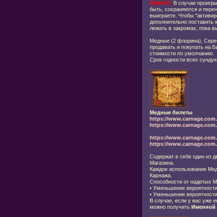
ВАЖНО!
В случае проигр
быть, сохраняются и пере
выиграете. Чтобы "активи
дополнительно поставить к
лежать в закромах, пока в
Медные (2 флорина), Сере
продавать и покупать на Б
стоимости по умолчанию.
Срок годности всех сундук
Медные билеты
https://www.carnage.com.
https://www.carnage.com.r
https://www.carnage.com.
https://www.carnage.com.r
Содержат в себе один из 
Магазина.
Каждое использование Мед
Карнажа.
Способности от надетых М
•
Уменьшение вероятности
•
Уменьшение вероятности
В случае, если у вас уже 
можно получить
Именной 