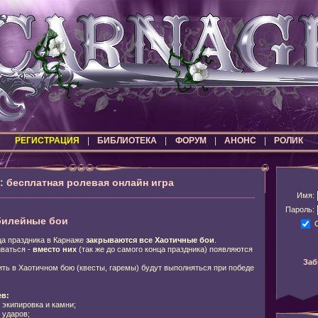
РЕГИСТРАЦИЯ
|
БИБЛИОТЕКА
|
ФОРУМ
|
АНОНС
|
РОЛИК
бесплатная ролевая онлайн игра
Имя:
Пароль:
билейные бои
ца праздника в Карнаже
закрываются все Хаотичные бои
.
иваться -
вместо них
(так же до самого конца праздника) появляются
Заб
ить в Хаотичном бою (квесты, гаремы) будут выполняться при победе
в:
экипировка и камни;
 ударов;