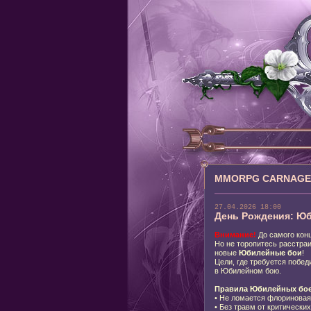
MMORPG CARNAGE: 
27.04.2026 18:00
День Рождения: Ю
Внимание!
До самого кон
Но не торопитесь расстра
новые
Юбилейные бои
!
Цели, где требуется побед
в Юбилейном бою.
Правила Юбилейных бое
•
Не ломается флориновая 
•
Без травм от критических