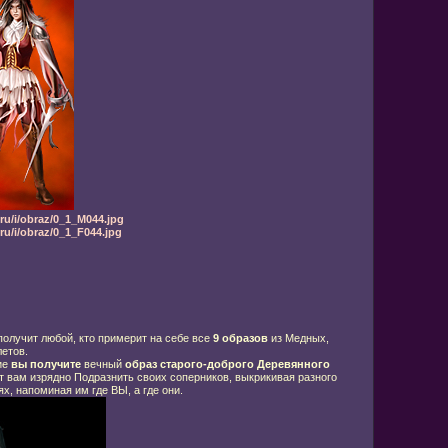
ru/i/obraz/0_1_M044.jpg
u/i/obraz/0_1_F044.jpg
олучит любой, кто примерит на себе все
9 образов
из Медных,
етов.
ие
вы получите
вечный
образ старого-доброго Деревянного
ит вам изрядно Подразнить своих соперников, выкрикивая разного
х, напоминая им где ВЫ, а где они.