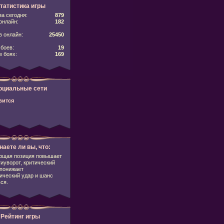
татистика игры
за сегодня:
879
онлайн:
182
 онлайн:
25450
боев:
19
в боях:
169
оциальные сети
вится
наете ли вы, что:
ющая позиция повышает
тиуворот, критический
 понижает
ический удар и шанс
ся.
Рейтинг игры