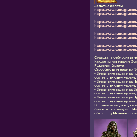
Золотые билеты
https://www.carnage.com.
https://www.carnage.com.r
https://www.carnage.com.
https://www.carnage.com.r
https://www.carnage.com.
https://www.carnage.com.r
https://www.carnage.com.
https://www.carnage.com.r
Содержат в себе один из 
Каждое использование Зол
Рождения Карнажа.
Способности от надетых З
•
Увеличение параметра Кр
соответствующем уровне;
•
Увеличение параметра Пр
соответствующем уровне;
•
Увеличение параметра Ув
соответствующем уровне;
•
Увеличение параметра Пр
соответствующем уровне.
В случае, если у вас уже 
билета можно получить
Им
обменять
у Менялы на оч