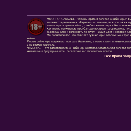
MMORPG* CARNAGE. Любишь играть в ролевые онлайн игры? Ты сд
законам Средневековья. «Карнаж» - по мнению десятков тысяч иг
начать играть прямо сейчас, с любого компьютера и без скачиван
Как многие популярные игры Carnage построен на сражениях, но г
выберешь клан и склонность по вкусу. Тьма и Свет, Порядок и Ха
Мы воплотили все, что отличает лучшие игры: опасных монстров и
войны.
Многие online игры предлагают поиграть бесплатно, а потом ставят в невыносимы
а не размер кошелька.
*MMORPG — это разновидность он лайн игр, многопользовательская ролевая онл
клиентские и браузерные игры, бесплатные и с абонентской платой.
Все права защ