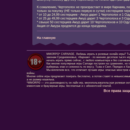
К сожалению, Чертополох не произрастает в мире Карнажа, п
только за покупку (НЕ только первую в сутки) сестерциев чер
* от 10 до 24,99 сестерциев - Амур дарит 1 Чертополох и 1 О
* от 25 до 49,99 сестерциев Амур дарит 3 Чертополоха и 3 О
* свыше 50 сестерциев Амур дарит 10 Чертополохов и 10 Од
Акция от Амура продлится до конца праздника.
На главную
MMORPG* CARNAGE. Любишь играть в ролевые онлайн игры? Ты сд
законам Средневековья. «Карнаж» - по мнению десятков тысяч иг
начать играть прямо сейчас, с любого компьютера и без скачиван
Как многие популярные игры Carnage построен на сражениях, но г
выберешь клан и склонность по вкусу. Тьма и Свет, Порядок и Ха
Мы воплотили все, что отличает лучшие игры: опасных монстров и
войны.
Многие online игры предлагают поиграть бесплатно, а потом ставят в невыносимы
а не размер кошелька.
*MMORPG — это разновидность он лайн игр, многопользовательская ролевая онл
клиентские и браузерные игры, бесплатные и с абонентской платой.
Все права защ