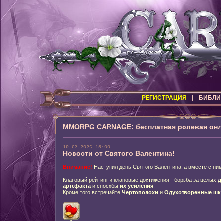
РЕГИСТРАЦИЯ
|
БИБЛИ
MMORPG CARNAGE: бесплатная ролевая онл
19.02.2026 15:00
Новости от Святого Валентина!
Внимание!
Наступил день Святого Валентина, а вместе с ним
Клановый рейтинг и клановые достижения - борьба за целых
д
артефакта
и способы
их усиления
!
Кроме того встречайте
Чертополохи
и
Одухотворенные шк