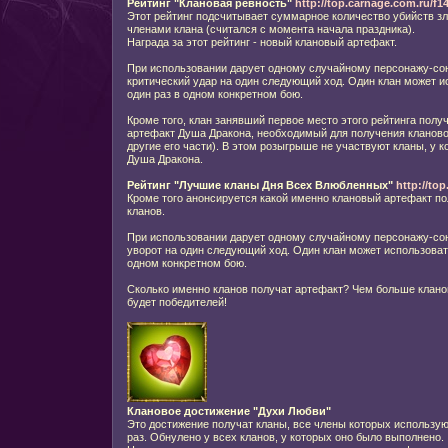
Рейтинг "Клановая ревность"
http://top.carnage.com.ru/f1
Этот рейтинг подсчитывает суммарное количество убийств 
членами клана (считался с момента начала праздника).
Награда за этот рейтинг - новый клановый артефакт.
При использовании дарует одному случайному персонажу-со
критический удар на один следующий ход. Один клан может и
один раз в одном конкретном бою.
Кроме того, клан занявший первое место этого рейтинга полу
артефакт Душа Дракона, необходимый для получения клановог
другие его части). В этом розыгрыше не участвуют кланы, у к
Душа Дракона.
Рейтинг "Лучшие кланы Дня Всех Влюбленных"
http://to
Кроме того анонсируется какой именно клановый артефакт по
кланов.
При использовании дарует одному случайному персонажу-сою
уворот на один следующий ход. Один клан может использовать
одном конкретном бою.
Сколько именно кланов получат артефакт? Чем больше кланов
будет победителей!
Клановое достижение "Духи Любви"
Это достижение получат кланы, все члены которых использу
раз. Обнулено у всех кланов, у которых оно было выполнено.