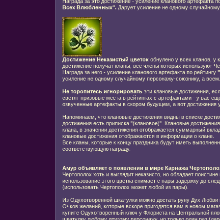
Награда за это достижение - усиление кланового артефакта п
Всех Влюбленных".
Дарует усиление не одному случайному
Достижение Неказистый цветок
обнулено у всех кланов, у 
достижение получат кланы, все члены которых используют Че
Награда за него - усиление кланового артефакта по рейтингу
усиление не одному случайному персонажу-союзнику, а всем
Не торопитесь игнорировать
эти клановые достижения, ес
светят призовые места в рейтингах с артефактами - у вас е
озвученные артефакты в скором будущем, а вот достижения у
Напоминаем, что клановые достижения видны в списке достиж
достижения есть приписка "(клановое)". Клановые достижени
клана, в значении достижения отображается суммарный вкла
клановые достижения отображаются в информации о клане.
Все кланы, которые к концу праздника будут иметь выполненн
соответствующую награду.
Амур объявляет о появлении в мире Карнажа
Чертополо
Чертополох хоть и выглядит неказисто, но обладает поистине
использование этого цветка снимает с пары задержку до сле
(использовать Чертополох может любой из пары).
Из Одухотворенной шкатулки можно достать руну Дух Любви
Очков желаний, которые вскоре пригодятся вам в новом магаз
купите Одухотворенный ключ у Флориста на Центральной пло
шкатулку любому другому персонажу, но только один раз (дар