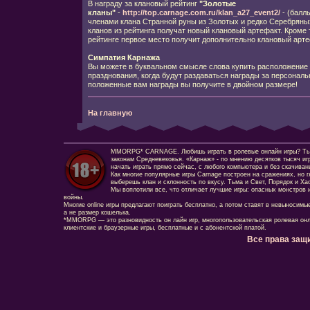
В награду за клановый рейтинг
"Золотые
кланы"
-
http://top.carnage.com.ru/klan_a27_event2/
- (балл
членами клана Странной руны из Золотых и редко Серебряны
кланов из рейтинга получат новый клановый артефакт. Кроме 
рейтинге первое место получит дополнительно клановый арт
Симпатия Карнажа
Вы можете в буквальном смысле слова купить расположение 
празднования, когда будут раздаваться награды за персональн
положенные вам награды вы получите в двойном размере!
На главную
MMORPG* CARNAGE. Любишь играть в ролевые онлайн игры? Ты сд
законам Средневековья. «Карнаж» - по мнению десятков тысяч иг
начать играть прямо сейчас, с любого компьютера и без скачиван
Как многие популярные игры Carnage построен на сражениях, но г
выберешь клан и склонность по вкусу. Тьма и Свет, Порядок и Ха
Мы воплотили все, что отличает лучшие игры: опасных монстров и
войны.
Многие online игры предлагают поиграть бесплатно, а потом ставят в невыносимы
а не размер кошелька.
*MMORPG — это разновидность он лайн игр, многопользовательская ролевая онл
клиентские и браузерные игры, бесплатные и с абонентской платой.
Все права защ