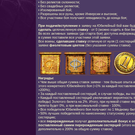
•
Без реликтов склонности;
•
Без свадебных реликтов;
•
Изолированный бой;
•
Разрешены все руны, кроме Инверсии и выгонов;
•
Все участники боя получают невидимость до конца боя;
При подаче/вступление
в заявку на Юбилейный бой вам бу
сделать
целочисленную
ставку
- от 0 (можно ходить в бои бе
Во всех активных заявках (до старта боя) доступна информац
в сумме поставили все участники этой заявки.
Все воины,
сделавшие ставку
отличную от нуля (1 сестерци
заявке
фиолетовым цветом
(без указания суммы ставки).
Награды:
•
Чем выше общая сумма ставок заявки - тем больше опыта и
этого конкретного Юбилейного боя (+1% за каждый поставленн
+200%);
•
За каждый поставленный сестерций, в случае победы, вы по
•
Каждый поставленный сестерций увеличивает вероятность п
победы) Золотого билета на 2%. Итого, при нулевой ставке в
билета будет 0%, а при максимальной ставке - 100%;
•
Все победители Юбилейного боя получают по 1 Медному бил
•
50% лучших победителей по нанесенному статусному урону
сестерцию;
•
все
перерожденные
получат
дополнительный бонус к о
поставленный самим перерожденным сестерций
(итого м
дополнительно к 200% за общую сумму ставок).