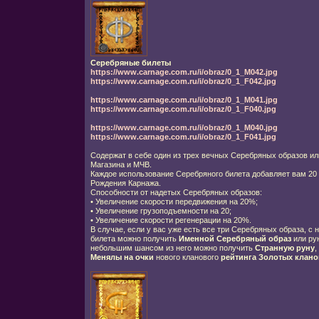
Серебряные билеты
https://www.carnage.com.ru/i/obraz/0_1_M042.jpg
https://www.carnage.com.ru/i/obraz/0_1_F042.jpg
https://www.carnage.com.ru/i/obraz/0_1_M041.jpg
https://www.carnage.com.ru/i/obraz/0_1_F040.jpg
https://www.carnage.com.ru/i/obraz/0_1_M040.jpg
https://www.carnage.com.ru/i/obraz/0_1_F041.jpg
Содержат в себе один из трех вечных Серебряных образов ил
Магазина и МЧВ.
Каждое использование Серебряного билета добавляет вам 20 
Рождения Карнажа.
Способности от надетых Серебряных образов:
•
Увеличение скорости передвижения на 20%;
•
Увеличение грузоподъемности на 20;
•
Увеличение скорости регенерации на 20%.
В случае, если у вас уже есть все три Серебряных образа, с
билета можно получить
Именной Серебряный образ
или рун
небольшим шансом из него можно получить
Странную руну
,
Менялы на очки
нового кланового
рейтинга Золотых клано