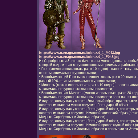
https://www.carnage.com.ru/i/obraz/0_1_M043.jpg
https://www.carnage.com.ru/i/obraz/0_1_F043.jpg
Из Серебряных и Золотых билетов вы можете достать особый
который наделит вас могущественными приемами, работающи
•
Гнев (можно использовать раз в 10 ходов) - наносит текуще
от его максимального уровня жизни;
•
Всеобъемлющий Гнев (можно использовать раз в 20 ходов) -
равный 10% от их максимального уровня жизни;
•
Милость (можно использовать раз в 10 ходов) - восстанавл
максимального уровня жизни и выносливости;
•
Всеобъемлющая Милость (можно использовать раз в 20 ходо
максимального уровня жизни и выносливости всех ваших сою
В случае, если у вас уже есть Эпический образ, при открыти
некоторым шансом можно получить Легендарный образ.
В случае, если у вас уже есть Легендарный образ, при откры
некоторым шансом получить Именной эпический образ (сочет
Медных, Серебряных и Золотых образов).
В случае, если у вас уже есть Легендарный образ, при откры
некоторым шансом получить Именной превосходный образ (с
Медных, Серебряных и Золотых образов с приемами от Эпиче