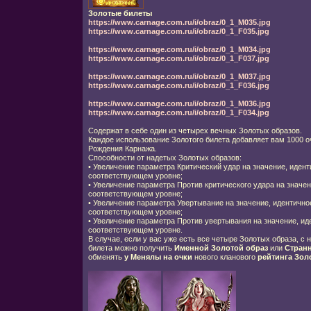
Золотые билеты
https://www.carnage.com.ru/i/obraz/0_1_M035.jpg
https://www.carnage.com.ru/i/obraz/0_1_F035.jpg
https://www.carnage.com.ru/i/obraz/0_1_M034.jpg
https://www.carnage.com.ru/i/obraz/0_1_F037.jpg
https://www.carnage.com.ru/i/obraz/0_1_M037.jpg
https://www.carnage.com.ru/i/obraz/0_1_F036.jpg
https://www.carnage.com.ru/i/obraz/0_1_M036.jpg
https://www.carnage.com.ru/i/obraz/0_1_F034.jpg
Содержат в себе один из четырех вечных Золотых образов.
Каждое использование Золотого билета добавляет вам 1000 о
Рождения Карнажа.
Способности от надетых Золотых образов:
•
Увеличение параметра Критический удар на значение, иден
соответствующем уровне;
•
Увеличение параметра Против критического удара на значен
соответствующем уровне;
•
Увеличение параметра Увертывание на значение, идентично
соответствующем уровне;
•
Увеличение параметра Против увертывания на значение, ид
соответствующем уровне.
В случае, если у вас уже есть все четыре Золотых образа, с
билета можно получить
Именной Золотой образ
или
Стран
обменять
у Менялы на очки
нового кланового
рейтинга Зол