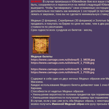
ВАЖНО!
В случае проигрыша в Юбилейном бою все ваши ста
быть, сохраняются и переносятся на любой следующий Юбилей
выиграете. Чтобы "активировать" свои отложенные сестерции
дополнительно поставить как минимум 1 сестерций (в противн
лежать в закромах, пока вы не сделаете минимальную ставку)
Медные (2 флорина), Серебряные (30 флоринов) и Золотые б
продавать и покупать на Бирже по цене не ниже, чем в два ра
стоимости по умолчанию.
Срок годности всех сундуков из билетов - месяц.
Медные билеты
https://www.carnage.com.ru/i/obraz/0_1_M039.jpg
https://www.carnage.com.ru/i/obraz/0_1_F038.jpg
https://www.carnage.com.ru/i/obraz/0_1_M038.jpg
https://www.carnage.com.ru/i/obraz/0_1_F039.jpg
Содержат в себе один из двух вечных Медных образов или Ме
Магазина.
Каждое использование Медного билета добавляет вам 1 очко 
Карнажа.
Способности от надетых Медных образов:
•
Уменьшение вероятности поломки предметов при поражении
•
Уменьшение вероятности получения травмы при поражении 
В случае, если у вас уже есть оба Медных образа, с некотор
можно получить
Именной Медный образ
или руну призыва 