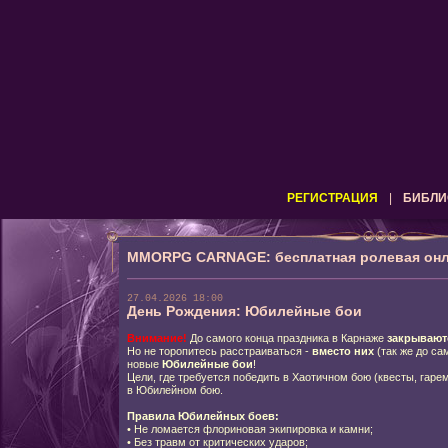
РЕГИСТРАЦИЯ
|
БИБЛИ
MMORPG CARNAGE: бесплатная ролевая онл
27.04.2026 18:00
День Рождения: Юбилейные бои
Внимание!
До самого конца праздника в Карнаже
закрывают
Но не торопитесь расстраиваться -
вместо них
(так же до са
новые
Юбилейные бои
!
Цели, где требуется победить в Хаотичном бою (квесты, гаре
в Юбилейном бою.
Правила Юбилейных боев:
•
Не ломается флориновая экипировка и камни;
•
Без травм от критических ударов;