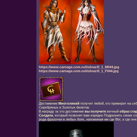
https://www.carnage.com.ru/i/obraz/0_1_M044.jpg
https://www.carnage.com.ru/i/obraz/0_1_F044.jpg
Достижение
Многоликий
получит любой, кто примерит на се
Серебряных и Золотых билетов.
В награду за это достижение
вы получите
вечный
образ ста
Солдата
, который позволит вам изрядно Подразнить своих с
рода фразочки в любых боях, напоминая им где ВЫ, а где они