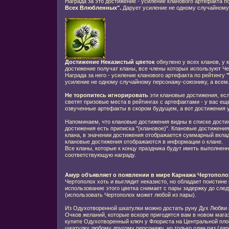
Награда за это достижение - усиление кланового артефакта п
Всех Влюбленных".
Дарует усиление не одному случайному
Достижение Неказистый цветок
обнулено у всех кланов, у 
достижение получат кланы, все члены которых используют Че
Награда за него - усиление кланового артефакта по рейтингу
усиление не одному случайному персонажу-союзнику, а всем
Не торопитесь игнорировать
эти клановые достижения, ес
светят призовые места в рейтингах с артефактами - у вас е
озвученные артефакты в скором будущем, а вот достижения у
Напоминаем, что клановые достижения видны в списке достиж
достижения есть приписка "(клановое)". Клановые достижени
клана, в значении достижения отображается суммарный вкла
клановые достижения отображаются в информации о клане.
Все кланы, которые к концу праздника будут иметь выполненн
соответствующую награду.
Амур объявляет о появлении в мире Карнажа
Чертополо
Чертополох хоть и выглядит неказисто, но обладает поистине
использование этого цветка снимает с пары задержку до сле
(использовать Чертополох может любой из пары).
Из Одухотворенной шкатулки можно достать руну Дух Любви
Очков желаний, которые вскоре пригодятся вам в новом магаз
купите Одухотворенный ключ у Флориста на Центральной пло
шкатулку любому другому персонажу, но только один раз (дар