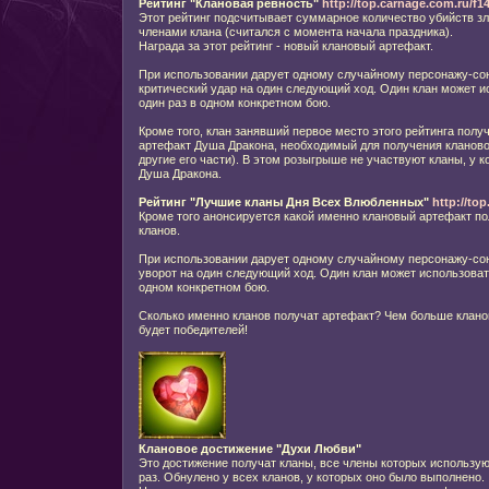
Рейтинг "Клановая ревность"
http://top.carnage.com.ru/f1
Этот рейтинг подсчитывает суммарное количество убийств 
членами клана (считался с момента начала праздника).
Награда за этот рейтинг - новый клановый артефакт.
При использовании дарует одному случайному персонажу-со
критический удар на один следующий ход. Один клан может и
один раз в одном конкретном бою.
Кроме того, клан занявший первое место этого рейтинга полу
артефакт Душа Дракона, необходимый для получения клановог
другие его части). В этом розыгрыше не участвуют кланы, у к
Душа Дракона.
Рейтинг "Лучшие кланы Дня Всех Влюбленных"
http://to
Кроме того анонсируется какой именно клановый артефакт по
кланов.
При использовании дарует одному случайному персонажу-сою
уворот на один следующий ход. Один клан может использовать
одном конкретном бою.
Сколько именно кланов получат артефакт? Чем больше кланов
будет победителей!
Клановое достижение "Духи Любви"
Это достижение получат кланы, все члены которых использу
раз. Обнулено у всех кланов, у которых оно было выполнено.