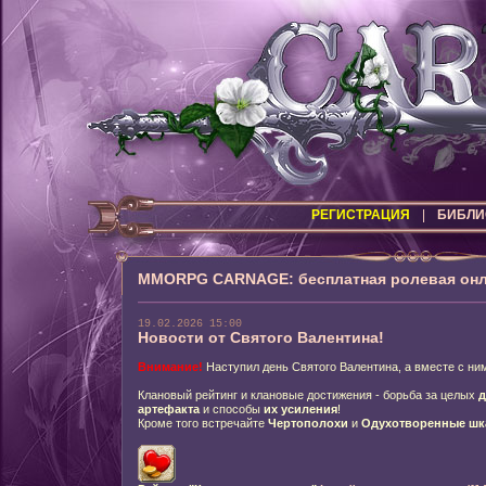
РЕГИСТРАЦИЯ
|
БИБЛИ
MMORPG CARNAGE: бесплатная ролевая онл
19.02.2026 15:00
Новости от Святого Валентина!
Внимание!
Наступил день Святого Валентина, а вместе с ним
Клановый рейтинг и клановые достижения - борьба за целых
д
артефакта
и способы
их усиления
!
Кроме того встречайте
Чертополохи
и
Одухотворенные шк