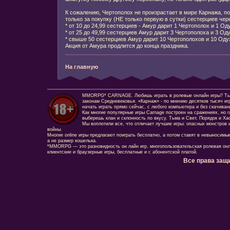
К сожалению, Чертополох не произрастает в мире Карнажа, п
только за покупку (НЕ только первую в сутки) сестерциев чер
* от 10 до 24,99 сестерциев - Амур дарит 1 Чертополох и 1 О
* от 25 до 49,99 сестерциев Амур дарит 3 Чертополоха и 3 О
* свыше 50 сестерциев Амур дарит 10 Чертополохов и 10 Од
Акция от Амура продлится до конца праздника.
На главную
MMORPG* CARNAGE. Любишь играть в ролевые онлайн игры? Ты сд
законам Средневековья. «Карнаж» - по мнению десятков тысяч иг
начать играть прямо сейчас, с любого компьютера и без скачиван
Как многие популярные игры Carnage построен на сражениях, но г
выберешь клан и склонность по вкусу. Тьма и Свет, Порядок и Ха
Мы воплотили все, что отличает лучшие игры: опасных монстров и
войны.
Многие online игры предлагают поиграть бесплатно, а потом ставят в невыносимы
а не размер кошелька.
*MMORPG — это разновидность он лайн игр, многопользовательская ролевая онл
клиентские и браузерные игры, бесплатные и с абонентской платой.
Все права защ